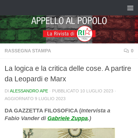
Salta al contenuto
RASSEGNA STAMPA
0
La logica e la critica delle cose. A partire
da Leopardi e Marx
DI
ALESSANDRO APE
· PUBBLICATO
10 LUGLIO 2023
·
AGGIORNATO
9 LUGLIO 2023
DA GAZZETTA FILOSOFICA (
Intervista a
Fabio Vander di
Gabriele Zuppa
.)