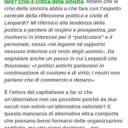
fare? Crisi e critica della sinistra
. Ritieni che la
crisi della sinistra abbia a che fare con l’aspetto
centrale della riflessione politica e civile di
Leopardi? Mi riferisco alla tendenza della
politica a perdere di respiro e prospettiva, per
risolversi in interesse per il “particulare” e il
personale, senza
«
nè legame nè rapporto
nessuno interiore col resto degli uomini
»
. Da
segnalare anche un passo in cui Leopardi cita
Rousseau: «I politici antichi parlavano in
continuazione di costumi e di virtù; i nostri non
parlano che di commercio e denaro».
È l’
ethos
del capitalismo a far sì che
un’alternativa non sia possibile poiché da due
secoli non esiste un’alternativa valoriale? E
questa mancanza di alternativa etica comporta
che possano bensì formarsi delle organizzazioni
politiche, ma che siano destinate – per