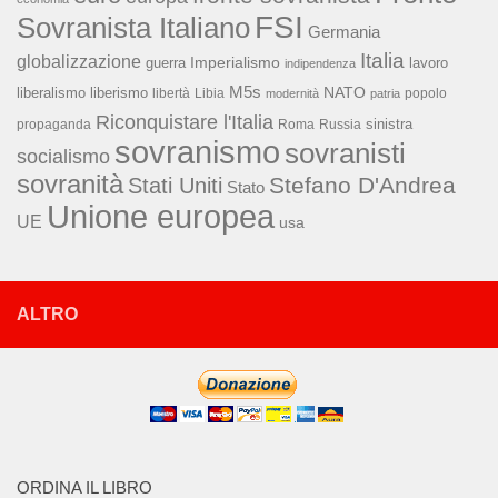
FSI
Sovranista Italiano
Germania
Italia
globalizzazione
Imperialismo
lavoro
guerra
indipendenza
M5s
NATO
liberalismo
liberismo
libertà
Libia
popolo
modernità
patria
Riconquistare l'Italia
sinistra
propaganda
Roma
Russia
sovranismo
sovranisti
socialismo
sovranità
Stefano D'Andrea
Stati Uniti
Stato
Unione europea
UE
usa
ALTRO
ORDINA IL LIBRO