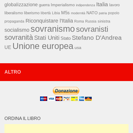
Italia
globalizzazione
Imperialismo
lavoro
guerra
indipendenza
M5s
NATO
liberalismo
liberismo
libertà
Libia
popolo
modernità
patria
Riconquistare l'Italia
sinistra
propaganda
Roma
Russia
sovranismo
sovranisti
socialismo
sovranità
Stefano D'Andrea
Stati Uniti
Stato
Unione europea
UE
usa
ALTRO
ORDINA IL LIBRO