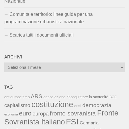
Nazionale
Comunità e territorio: linee guida per una
programmazione urbanistica nazionale
Scarica tutti i documenti ufficiali
ARCHIVI
Archivi
TAG
ARS
associazione riconquistare la sovranità
antieuropeismo
BCE
costituzione
capitalismo
democrazia
crisi
Fronte
euro
fronte sovranista
europa
economia
FSI
Sovranista Italiano
Germania