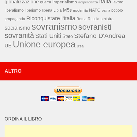
Italia
globalizzazione
Imperialismo
lavoro
guerra
indipendenza
M5s
NATO
liberalismo
liberismo
libertà
Libia
popolo
modernità
patria
Riconquistare l'Italia
sinistra
propaganda
Roma
Russia
sovranismo
sovranisti
socialismo
sovranità
Stefano D'Andrea
Stati Uniti
Stato
Unione europea
UE
usa
ALTRO
ORDINA IL LIBRO