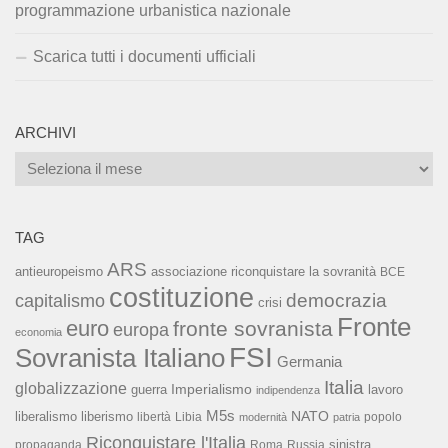
programmazione urbanistica nazionale
Scarica tutti i documenti ufficiali
ARCHIVI
Archivi
TAG
ARS
associazione riconquistare la sovranità
antieuropeismo
BCE
costituzione
capitalismo
democrazia
crisi
Fronte
euro
fronte sovranista
europa
economia
FSI
Sovranista Italiano
Germania
Italia
globalizzazione
Imperialismo
lavoro
guerra
indipendenza
M5s
NATO
liberalismo
liberismo
libertà
Libia
popolo
modernità
patria
Riconquistare l'Italia
sinistra
propaganda
Roma
Russia