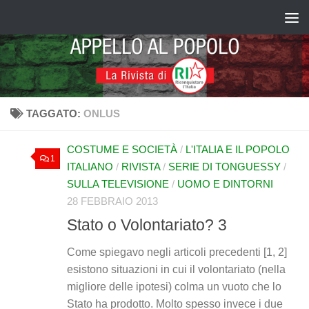
Salta al contenuto
TAGGATO:
ONLUS
COSTUME E SOCIETÀ
/
L'ITALIA E IL POPOLO
1
ITALIANO
/
RIVISTA
/
SERIE DI TONGUESSY
/
SULLA TELEVISIONE
/
UOMO E DINTORNI
28 FEBBRAIO 2013
Stato o Volontariato? 3
Come spiegavo negli articoli precedenti [1, 2]
esistono situazioni in cui il volontariato (nella
migliore delle ipotesi) colma un vuoto che lo
Stato ha prodotto. Molto spesso invece i due