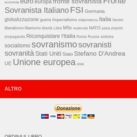
Fronte
euro
fronte sovranista
europa
economia
FSI
Sovranista Italiano
Germania
Italia
globalizzazione
Imperialismo
lavoro
guerra
indipendenza
M5s
NATO
liberalismo
liberismo
libertà
Libia
popolo
modernità
patria
Riconquistare l'Italia
sinistra
propaganda
Roma
Russia
sovranismo
sovranisti
socialismo
sovranità
Stefano D'Andrea
Stati Uniti
Stato
Unione europea
UE
usa
ALTRO
ORDINA IL LIBRO