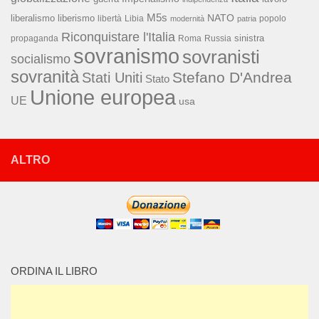
M5s
NATO
liberalismo
liberismo
libertà
Libia
popolo
modernità
patria
Riconquistare l'Italia
sinistra
propaganda
Roma
Russia
sovranismo
sovranisti
socialismo
sovranità
Stefano D'Andrea
Stati Uniti
Stato
Unione europea
UE
usa
ALTRO
ORDINA IL LIBRO