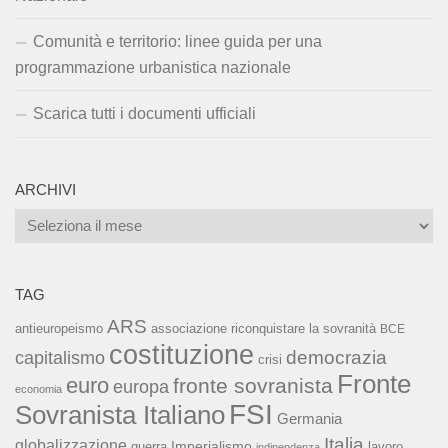
Comunità e territorio: linee guida per una
programmazione urbanistica nazionale
Scarica tutti i documenti ufficiali
ARCHIVI
Archivi
TAG
ARS
associazione riconquistare la sovranità
antieuropeismo
BCE
costituzione
capitalismo
democrazia
crisi
Fronte
euro
fronte sovranista
europa
economia
FSI
Sovranista Italiano
Germania
Italia
globalizzazione
Imperialismo
lavoro
guerra
indipendenza