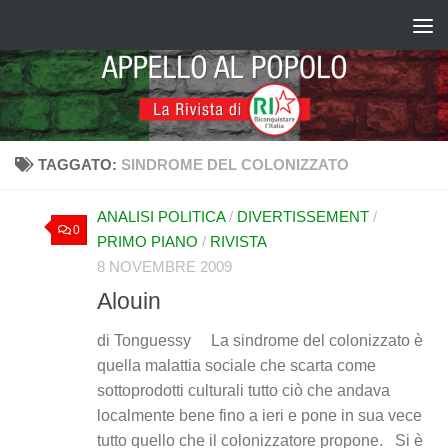
Salta al contenuto
TAGGATO:
SINDROME DEL COLONIZZATO
ANALISI POLITICA
/
DIVERTISSEMENT
/
0
PRIMO PIANO
/
RIVISTA
8 NOVEMBRE 2009
Alouin
di Tonguessy La sindrome del colonizzato è
quella malattia sociale che scarta come
sottoprodotti culturali tutto ciò che andava
localmente bene fino a ieri e pone in sua vece
tutto quello che il colonizzatore propone. Si è