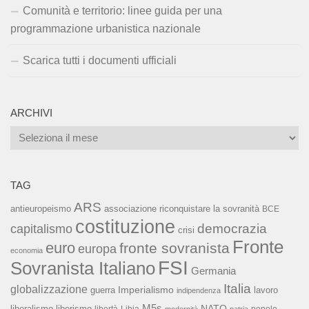
Comunità e territorio: linee guida per una
programmazione urbanistica nazionale
Scarica tutti i documenti ufficiali
ARCHIVI
Archivi
TAG
ARS
associazione riconquistare la sovranità
antieuropeismo
BCE
costituzione
capitalismo
democrazia
crisi
Fronte
euro
fronte sovranista
europa
economia
FSI
Sovranista Italiano
Germania
Italia
globalizzazione
Imperialismo
lavoro
guerra
indipendenza
M5s
NATO
liberalismo
liberismo
popolo