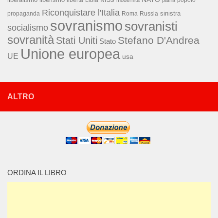
libertà
Libia
modernità
patria
Riconquistare l'Italia
sinistra
propaganda
Roma
Russia
sovranismo
sovranisti
socialismo
sovranità
Stefano D'Andrea
Stati Uniti
Stato
Unione europea
UE
usa
ALTRO
ORDINA IL LIBRO