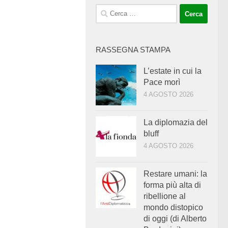
Ricerca
per:
RASSEGNA STAMPA
L’estate in cui la
Pace morì
4 AGOSTO 2026
La diplomazia del
bluff
4 AGOSTO 2026
Restare umani: la
forma più alta di
ribellione al
mondo distopico
di oggi (di Alberto