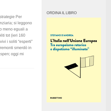
ORDINA IL LIBRO
strategie Per
anziaria; si leggono
ù o meno eguali a
iti tot (ieri 160
ivi i soliti “esperti”
 Tremonti smerdò in
Aspen; oggi mi