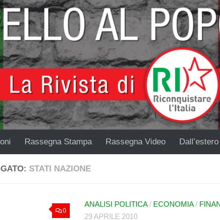
oni
Rassegna Stampa
Rassegna Video
Dall’estero
GGATO:
STATI NAZIONE
ANALISI POLITICA
/
ECONOMIA
/
FINA
0
29 APRILE 2010