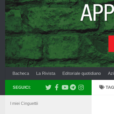
Salta al contenuto
Bacheca
La Rivista
Editoriale quotidiano
Azi
TA
SEGUICI:
I miei Cinguettii