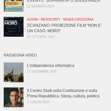
EVENTO “SOVRANITA’ O SUDDITANZA”
11 GENNAIO 2023
AZIONI
/
RESOCONTI
/
SENZA CATEGORIA
SCANZANO: PROIEZIONE FILM “NON E’
UN CASO, MORO”
25 OTTOBRE 2022
RASSEGNA VIDEO
L’indipendenza informatica
13 DICEMBRE 2024
Il Centro Studi sulla Costituzione e sulla
Prima Repubblica. Storia, cultura, politica
2 LUGLIO 2024