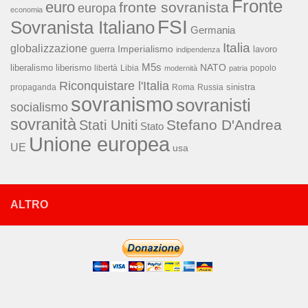
Fronte
euro
fronte sovranista
europa
economia
FSI
Sovranista Italiano
Germania
Italia
globalizzazione
Imperialismo
lavoro
guerra
indipendenza
M5s
NATO
liberalismo
liberismo
libertà
Libia
popolo
modernità
patria
Riconquistare l'Italia
sinistra
propaganda
Roma
Russia
sovranismo
sovranisti
socialismo
sovranità
Stefano D'Andrea
Stati Uniti
Stato
Unione europea
UE
usa
ALTRO