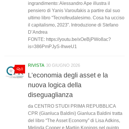
ingrandimento: Alessandro Ape illustra il
pensiero di Yanis Varoufakis a partire dal suo
ultimo libro “Tecnofeudalesimo. Cosa ha ucciso
il capitalismo, 2023”. Introduzione di Stefano
D’Andrea
FONTE: https://youtu.be/xOeBjPWo8ac?
is=386PmPJyS-IhweU1
RIVISTA
30 GIUGNO 2026
0
L’economia degli asset e la
nuova logica della
diseguaglianza
da CENTRO STUDI PRIMA REPUBBLICA
CPR (Gianluca Baldini) Gianluca Baldini tratta
del libro “The Asset Economy” di Lisa Adkins,
Melinda Cooper e Martijn Konings nel quinto