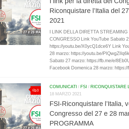
I link per la diretta del Co
Riconquistare l’Italia del 
2021
I LINK DELLA DIRETTA STREAMING
CONGRESSO Link YouTube Sabato 27
https://youtu.be/X0ycQ1dce6Y Link Y
28 marzo: https://youtu.be/PlQwgZllq6
Sabato 27 marzo: https://fb.me/e/8Eb
Facebook Domenica 28 marzo: https://f
COMUNICATI
/
FSI
/
RICONQUISTARE L'
0
18 MARZO 2021
FSI-Riconquistare l’Italia, v
Congresso del 27 e 28 mar
PROGRAMMA