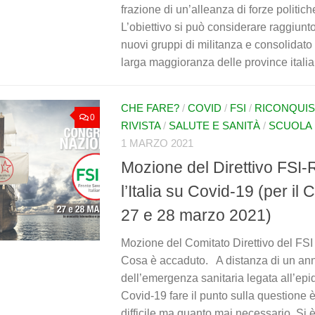
frazione di un’alleanza di forze politich
L’obiettivo si può considerare raggiunto
nuovi gruppi di militanza e consolidato g
larga maggioranza delle province italian
CHE FARE?
/
COVID
/
FSI
/
RICONQUIST
0
RIVISTA
/
SALUTE E SANITÀ
/
SCUOLA
1 MARZO 2021
Mozione del Direttivo FSI-
l’Italia su Covid-19 (per il
27 e 28 marzo 2021)
Mozione del Comitato Direttivo del FS
Cosa è accaduto. A distanza di un anno
dell’emergenza sanitaria legata all’epi
Covid-19 fare il punto sulla questione 
difficile ma quanto mai necessario. Si è 