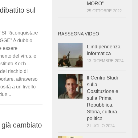
MORO”
ibattito sul
25 OTTOBRE 2022
SI Riconquistare
RASSEGNA VIDEO
REGGE” è dubbio
L’indipendenza
be essere
informatica
ento del virus, e
13 DICEMBRE 2024
istituto Koch –
del rischio di
Il Centro Studi
ortare, attraverso
sulla
osità a un livello
Costituzione e
due...
sulla Prima
Repubblica.
Storia, cultura,
politica
 già cambiato
2 LUGLIO 2024