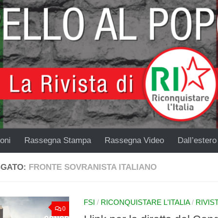
oni
Rassegna Stampa
Rassegna Video
Dall’estero
GGATO:
FRONTE SOVRANISTA ITALIANO
FSI
/
RICONQUISTARE L'ITALIA
/
RIVIS
0