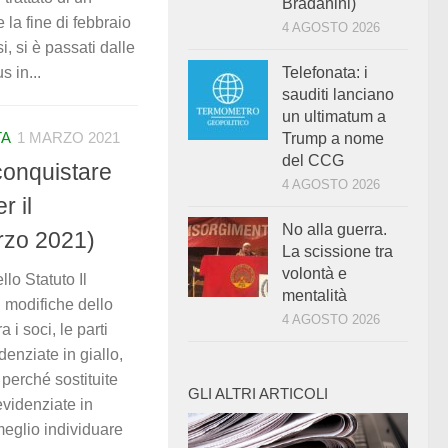
Bradanini)
 la fine di febbraio
4 AGOSTO 2026
i, si è passati dalle
s in...
Telefonata: i
sauditi lanciano
un ultimatum a
TA
1 MARZO 2021
Trump a nome
del CCG
conquistare
4 AGOSTO 2026
r il
No alla guerra.
rzo 2021)
La scissione tra
volontà e
lo Statuto Il
mentalità
 modifiche dello
4 AGOSTO 2026
 i soci, le parti
denziate in giallo,
 perché sostituite
GLI ALTRI ARTICOLI
evidenziate in
meglio individuare