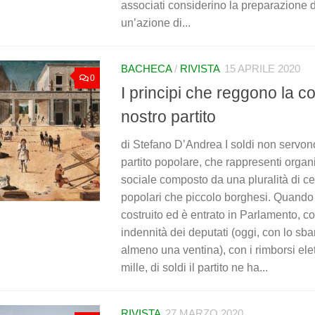
associati considerino la preparazione
un’azione di...
BACHECA
/
RIVISTA
15 APRILE 2020
0
I principi che reggono la c
nostro partito
di Stefano D’Andrea I soldi non servono
partito popolare, che rappresenti orga
sociale composto da una pluralità di ceti
popolari che piccolo borghesi. Quando il
costruito ed è entrato in Parlamento, c
indennità dei deputati (oggi, con lo s
almeno una ventina), con i rimborsi elett
mille, di soldi il partito ne ha...
RIVISTA
27 MARZO 2020