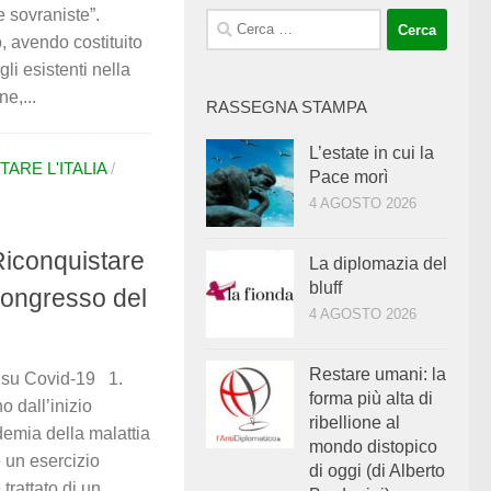
e sovraniste”.
Ricerca
, avendo costituito
per:
li esistenti nella
e,...
RASSEGNA STAMPA
L’estate in cui la
ARE L'ITALIA
/
Pace morì
4 AGOSTO 2026
Riconquistare
La diplomazia del
bluff
 Congresso del
4 AGOSTO 2026
Restare umani: la
I su Covid-19 1.
forma più alta di
 dall’inizio
ribellione al
demia della malattia
mondo distopico
è un esercizio
di oggi (di Alberto
trattato di un