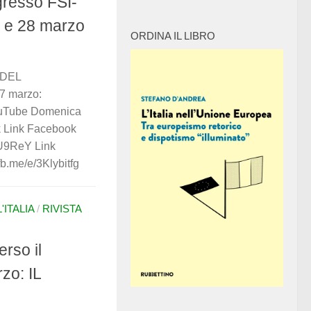
ngresso FSI-
27 e 28 marzo
ORDINA IL LIBRO
 DEL
 marzo:
ouTube Domenica
k Link Facebook
0U9ReY Link
b.me/e/3Klybitfg
ITALIA
/
RIVISTA
erso il
zo: IL