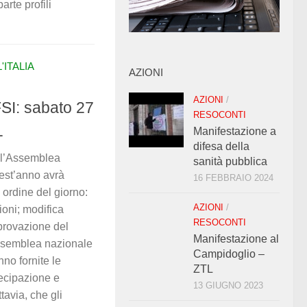
arte profili
ITALIA
AZIONI
AZIONI
/
SI: sabato 27
RESOCONTI
1
Manifestazione a
difesa della
 l’Assemblea
sanità pubblica
uest’anno avrà
16 FEBBRAIO 2024
 ordine del giorno:
AZIONI
/
ioni; modifica
RESOCONTI
pprovazione del
Manifestazione al
Assemblea nazionale
Campidoglio –
nno fornite le
ZTL
tecipazione e
13 GIUGNO 2023
tavia, che gli