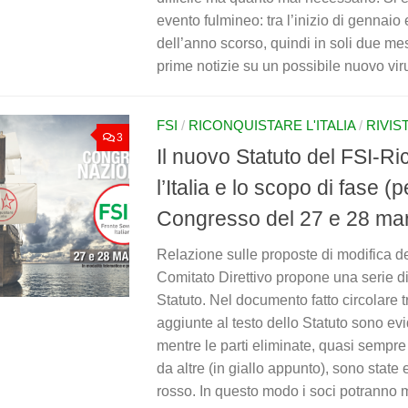
evento fulmineo: tra l’inizio di gennaio e
dell’anno scorso, quindi in soli due mes
prime notizie su un possibile nuovo viru
FSI
/
RICONQUISTARE L'ITALIA
/
RIVIS
3
Il nuovo Statuto del FSI-Ri
l’Italia e lo scopo di fase (pe
Congresso del 27 e 28 ma
Relazione sulle proposte di modifica del
Comitato Direttivo propone una serie di
Statuto. Nel documento fatto circolare tra
aggiunte al testo dello Statuto sono evi
mentre le parti eliminate, quasi sempre
da altre (in giallo appunto), sono state 
rosso. In questo modo i soci potranno 