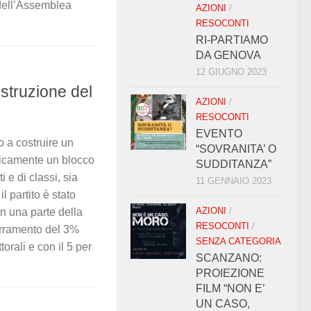
 dell’Assemblea
AZIONI
/
RESOCONTI
RI-PARTIAMO
DA GENOVA
12 GIUGNO 2023
ostruzione del
AZIONI
/
RESOCONTI
EVENTO
 a costruire un
“SOVRANITA’ O
nicamente un blocco
SUDDITANZA”
 e di classi, sia
11 GENNAIO 2023
 partito è stato
AZIONI
/
on una parte della
RESOCONTI
/
barramento del 3%
SENZA CATEGORIA
orali e con il 5 per
SCANZANO:
PROIEZIONE
FILM “NON E’
UN CASO,