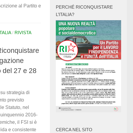
rizione al Partito e
PERCHÉ RICONQUISTARE
L’ITALIA?
TALIA
/
RIVISTA
Riconquistare
regazione
o del 27 e 28
su strategia di
to previsto
le Statuto, nel
quinquennio 2016-
emiche, il FSI si è
lida e consistente
CERCA NEL SITO