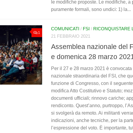
le modifiche proposte. Le modifiche, a p
puramente formali, sono undici: 1) la...
COMUNICATI
/
FSI
/
RICONQUISTARE L'
1
21 FEBBRAIO 2021
Assemblea nazionale del F
e domenica 28 marzo 202
Per il 27 e 28 marzo 2021 è convocata
nazionale straordinaria del FSI, che q
funzione di Congresso, con il seguente
modifica Atto Costitutivo e Statuto; moz
documenti ufficiali; rinnovo cariche; a
rendiconto. Quest’anno, purtroppo, l’
si svolgerà da remoto. Ai militanti verra
indicazioni, anche tecniche, per la par
l’espressione del voto. È importante, tut