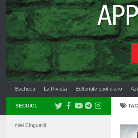
Salta al contenuto
Bacheca
La Rivista
Editoriale quotidiano
Azi
TA
SEGUICI:
I miei Cinguettii