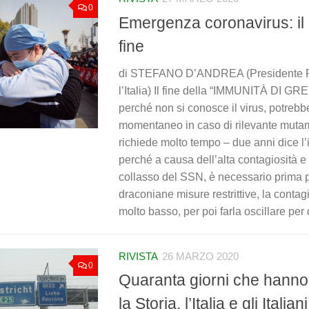
0
Emergenza coronavirus: il d
fine
di STEFANO D’ANDREA (Presidente F
l’Italia) Il fine della “IMMUNITÀ DI G
perché non si conosce il virus, potreb
momentaneo in caso di rilevante mutam
richiede molto tempo – due anni dice l’
perché a causa dell’alta contagiosità e 
collasso del SSN, è necessario prima p
draconiane misure restrittive, la contagi
molto basso, per poi farla oscillare per 
RIVISTA
26 MARZO 2020
0
Quaranta giorni che hanno
la Storia, l’Italia e gli Italiani