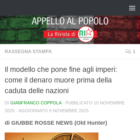
Salta al contenuto
RASSEGNA STAMPA
1
Il modello che pone fine agli imperi:
come il denaro muore prima della
caduta delle nazioni
DI
GIANFRANCO COPPOLA
· PUBBLICATO
10 NOVEMBRE
2025
· AGGIORNATO
9 NOVEMBRE 2025
di GIUBBE ROSSE NEWS (Old Hunter)