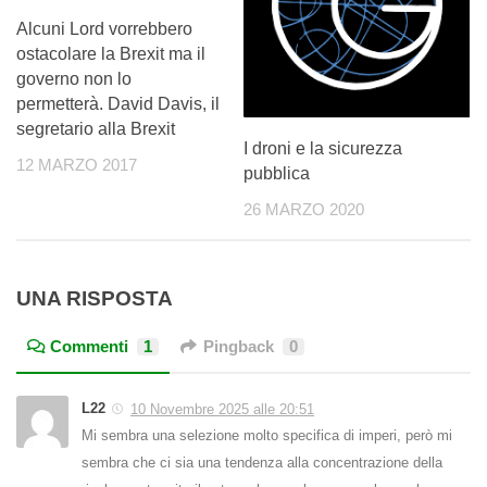
Alcuni Lord vorrebbero
ostacolare la Brexit ma il
governo non lo
permetterà. David Davis, il
segretario alla Brexit
I droni e la sicurezza
12 MARZO 2017
pubblica
26 MARZO 2020
UNA RISPOSTA
Commenti
1
Pingback
0
L22
10 Novembre 2025 alle 20:51
Mi sembra una selezione molto specifica di imperi, però mi
sembra che ci sia una tendenza alla concentrazione della