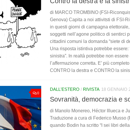
Contro la destra e la sinist
di MARCO TROMBINO (FSI-Riconquistar
Genova) Capita a noi attivitsti di FSI-Ri
in questi giorni di campagna elettorale, 
soggetti nell’agone politico di sentirci 
cittadini comuni la domanda “siete di des
Una risposta istintiva potrebbe essere: 
sinistra”. In realtà potrebbe non essere
l’affermazione corretta. E’ più complet
CONTRO la destra e CONTRO la sinistra
DALL'ESTERO
/
RIVISTA
18 GENNAIO 
0
Sovranità, democrazia e s
di Manolo Monereo, Héctor Illueca e Ju
Traduzione a cura di Federico Musso
quando Bodin ha scritto “I sei libri del