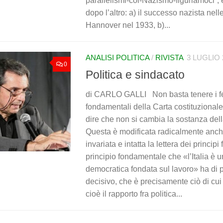
parallelismi-col-Nazismo-figuriamoci”, e
dopo l’altro: a) il successo nazista nell
Hannover nel 1933, b)...
ANALISI POLITICA
/
RIVISTA
3 LUGLIO 
0
Politica e sindacato
di CARLO GALLI Non basta tenere i fer
fondamentali della Carta costituzional
dire che non si cambia la sostanza dell
Questa è modificata radicalmente anche
invariata e intatta la lettera dei principi
principio fondamentale che «l’Italia è
democratica fondata sul lavoro» ha di 
decisivo, che è precisamente ciò di cui
cioè il rapporto fra politica...