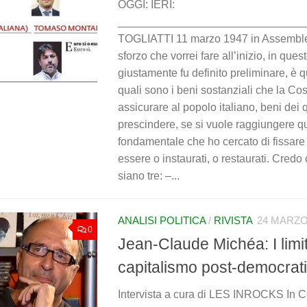
OGGI: IERI:
______________________________
TOGLIATTI 11 marzo 1947 in Assemble
sforzo che vorrei fare all’inizio, in ques
giustamente fu definito preliminare, è q
quali sono i beni sostanziali che la Co
assicurare al popolo italiano, beni dei 
prescindere, se si vuole raggiungere qu
fondamentale che ho cercato di fissar
essere o instaurati, o restaurati. Credo
siano tre: –...
ANALISI POLITICA
/
RIVISTA
24 MARZO
0
Jean-Claude Michéa: I limit
capitalismo post-democrat
Intervista a cura di LES INROCKS In Con