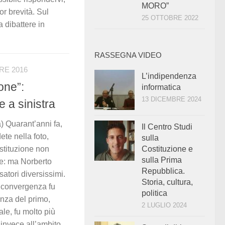
MORO”
r brevità. Sul
25 OTTOBRE 2022
a dibattere in
RASSEGNA VIDEO
RE 2016
L’indipendenza
one”:
informatica
13 DICEMBRE 2024
 a sinistra
Quarant’anni fa,
Il Centro Studi
ete nella foto,
sulla
Costituzione e
stituzione non
sulla Prima
te: ma Norberto
Repubblica.
atori diversissimi.
Storia, cultura,
 convergenza fu
politica
enza del primo,
2 LUGLIO 2024
ale, fu molto più
 invece all’ambito