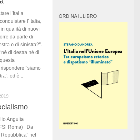
ra
e l’Italia
ORDINA IL LIBRO
conquistare l’Italia,
in qualità di nuovi
porre da parte di
tra o di sinistra?”.
“né di destra né di
 questa
o rispondere “siamo
”, ed è...
2019
ocialismo
lio Anguita
 (FSI Roma) Da
la Repubblica” nel