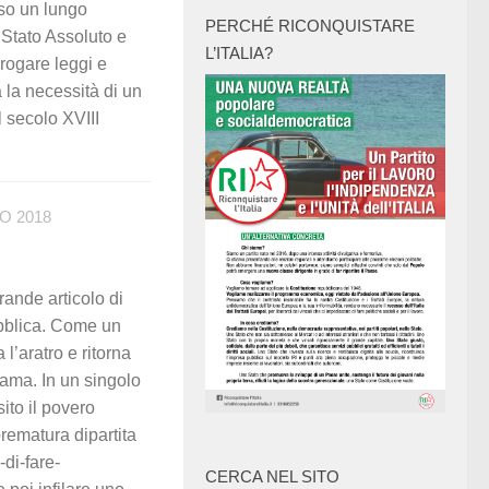
rso un lungo
PERCHÉ RICONQUISTARE
 Stato Assoluto e
L’ITALIA?
rogare leggi e
 la necessità di un
l secolo XVIII
O 2018
ande articolo di
ubblica. Come un
l’aratro e ritorna
iama. In un singolo
ito il povero
prematura dipartita
-di-fare-
CERCA NEL SITO