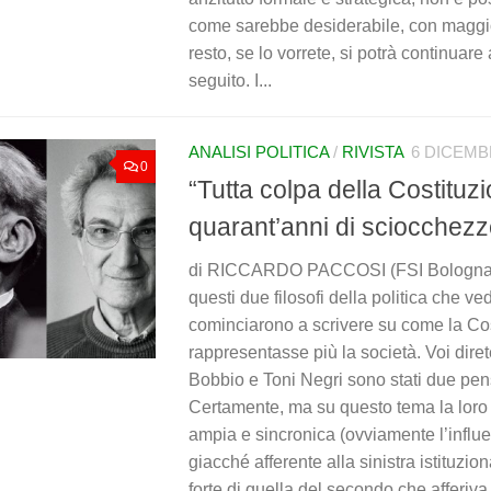
come sarebbe desiderabile, con maggio
resto, se lo vorrete, si potrà continuare 
seguito. I...
ANALISI POLITICA
/
RIVISTA
6 DICEMB
0
“Tutta colpa della Costituzi
quarant’anni di sciocchezze
di RICCARDO PACCOSI (FSI Bologna) 
questi due filosofi della politica che ved
cominciarono a scrivere su come la Co
rappresentasse più la società. Voi dire
Bobbio e Toni Negri sono stati due pens
Certamente, ma su questo tema la loro
ampia e sincronica (ovviamente l’influ
giacché afferente alla sinistra istituzion
forte di quella del secondo che afferiva