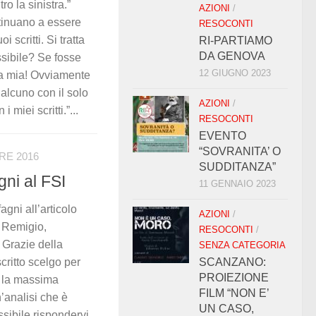
o la sinistra.”
AZIONI
/
ontinuano a essere
RESOCONTI
 scritti. Si tratta
RI-PARTIAMO
DA GENOVA
ossibile? Se fosse
12 GIUGNO 2023
pa mia! Ovviamente
ualcuno con il solo
AZIONI
/
miei scritti.”...
RESOCONTI
EVENTO
“SOVRANITA’ O
RE 2016
SUDDITANZA”
gni al FSI
11 GENNAIO 2023
gni all’articolo
AZIONI
/
i Remigio,
RESOCONTI
/
* Grazie della
SENZA CATEGORIA
scritto scelgo per
SCANZANO:
PROIEZIONE
i la massima
FILM “NON E’
’analisi che è
UN CASO,
ssibile rispondervi,