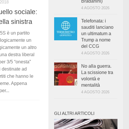
Bradanini)
2018
4 AGOSTO 2026
ello sociale:
lla sinistra
Telefonata: i
sauditi lanciano
 è un partito
un ultimatum a
Trump a nome
deologicamente un
del CCG
ogicamente un altro
4 AGOSTO 2026
na destra liberal
per 3/5 “onesta”
No alla guerra.
i destinate ad
La scissione tra
rtiti che hanno le
volontà e
sieme. Appena
mentalità
er...
4 AGOSTO 2026
GLI ALTRI ARTICOLI