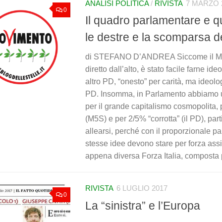
ANALISI POLITICA
/
RIVISTA
7 MARZO 
0
Il quadro parlamentare e qu
le destre e la scomparsa de
di STEFANO D’ANDREA Siccome il M5S
diretto dall’alto, è stato facile farne i
altro PD, “onesto” per carità, ma ideol
PD. Insomma, in Parlamento abbiamo u
per il grande capitalismo cosmopolita, 
(M5S) e per 2/5% “corrotta” (il PD), part
allearsi, perché con il proporzionale pa
stesse idee devono stare per forza as
appena diversa Forza Italia, composta p
RIVISTA
6 LUGLIO 2017
0
La “sinistra” e l’Europa