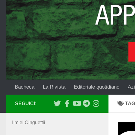
Salta al contenuto
Bacheca
La Rivista
Editoriale quotidiano
Azi
TA
SEGUICI:
I miei Cinguettii