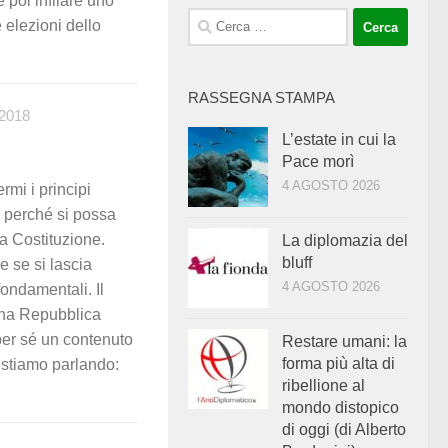
 poi infilare uno
Ricerca
e elezioni dello
per:
RASSEGNA STAMPA
2018
L’estate in cui la
Pace morì
4 AGOSTO 2026
mi i principi
e perché si possa
a Costituzione.
La diplomazia del
bluff
 se si lascia
4 AGOSTO 2026
 fondamentali. Il
 una Repubblica
per sé un contenuto
Restare umani: la
forma più alta di
 stiamo parlando:
ribellione al
mondo distopico
di oggi (di Alberto