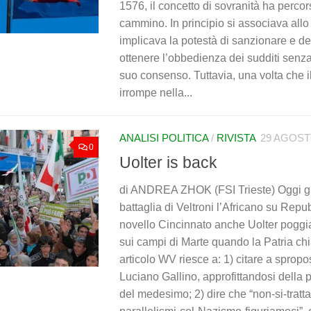
1576, il concetto di sovranità ha perco
cammino. In principio si associava allo
implicava la potestà di sanzionare e de
ottenere l’obbedienza dei sudditi senza
suo consenso. Tuttavia, una volta che i
irrompe nella...
ANALISI POLITICA
/
RIVISTA
29 AGOST
0
Uolter is back
di ANDREA ZHOK (FSI Trieste) Oggi gr
battaglia di Veltroni l’Africano su Rep
novello Cincinnato anche Uolter poggia 
sui campi di Marte quando la Patria ch
articolo WV riesce a: 1) citare a spropos
Luciano Gallino, approfittandosi della 
del medesimo; 2) dire che “non-si-tratta