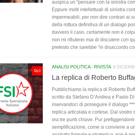
auspica un “pensare con la sinistra contr
Eppure molti intellettuali di sinistra c
impermeabili, per non dire contrari ai suoi
della rottura definitiva di un dialogo p
davvero il caso, certamente non è col
non mi rifiuterei mai di discutere con q
pretesto che sarebbe “in disaccordo con i 
ANALISI POLITICA
/
RIVISTA
8 DICEMB
0
La replica di Roberto Buffa
Pubblichiamo la replica di Roberto Buffa
scritto da Stefano D’Andrea e Paolo D
riservandoci di proseguire il dialogo **
replica articolata e cortese. Dal vostro 
ora tre punti chiave. Pur prefiggendom
semplificazione, come si conviene a un
anzitutto formale e strategica, non è po