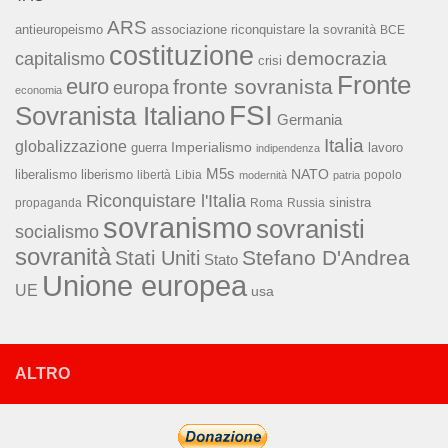
ARS
associazione riconquistare la sovranità
antieuropeismo
BCE
costituzione
capitalismo
democrazia
crisi
Fronte
euro
fronte sovranista
europa
economia
FSI
Sovranista Italiano
Germania
Italia
globalizzazione
Imperialismo
lavoro
guerra
indipendenza
M5s
NATO
liberalismo
liberismo
libertà
Libia
popolo
modernità
patria
Riconquistare l'Italia
sinistra
propaganda
Roma
Russia
sovranismo
sovranisti
socialismo
sovranità
Stefano D'Andrea
Stati Uniti
Stato
Unione europea
UE
usa
ALTRO