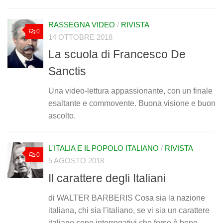
RASSEGNA VIDEO
/
RIVISTA
0
14 OTTOBRE 2018
La scuola di Francesco De
Sanctis
Una video-lettura appassionante, con un finale
esaltante e commovente. Buona visione e buon
ascolto.
L'ITALIA E IL POPOLO ITALIANO
/
RIVISTA
0
5 AGOSTO 2018
Il carattere degli Italiani
di WALTER BARBERIS Cosa sia la nazione
italiana, chi sia l’italiano, se vi sia un carattere
italiano sono interrogativi che forse è bene