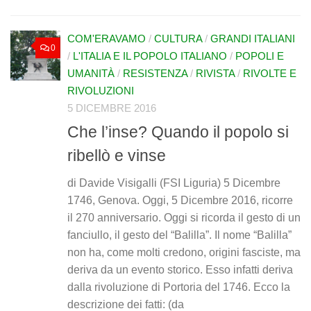
COM'ERAVAMO
/
CULTURA
/
GRANDI ITALIANI
0
/
L'ITALIA E IL POPOLO ITALIANO
/
POPOLI E
UMANITÀ
/
RESISTENZA
/
RIVISTA
/
RIVOLTE E
RIVOLUZIONI
5 DICEMBRE 2016
Che l’inse? Quando il popolo si
ribellò e vinse
di Davide Visigalli (FSI Liguria) 5 Dicembre
1746, Genova. Oggi, 5 Dicembre 2016, ricorre
il 270 anniversario. Oggi si ricorda il gesto di un
fanciullo, il gesto del “Balilla”. Il nome “Balilla”
non ha, come molti credono, origini fasciste, ma
deriva da un evento storico. Esso infatti deriva
dalla rivoluzione di Portoria del 1746. Ecco la
descrizione dei fatti: (da