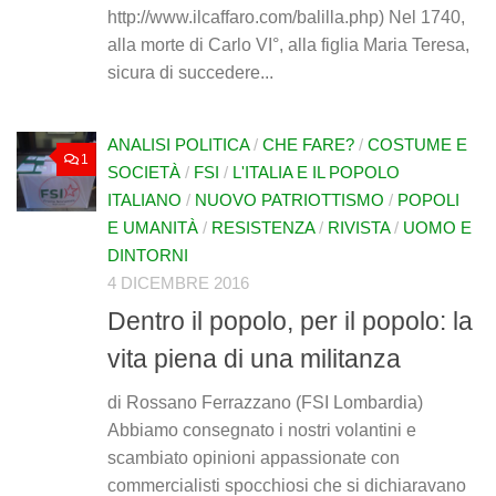
http://www.ilcaffaro.com/balilla.php) Nel 1740,
alla morte di Carlo VI°, alla figlia Maria Teresa,
sicura di succedere...
ANALISI POLITICA
/
CHE FARE?
/
COSTUME E
1
SOCIETÀ
/
FSI
/
L'ITALIA E IL POPOLO
ITALIANO
/
NUOVO PATRIOTTISMO
/
POPOLI
E UMANITÀ
/
RESISTENZA
/
RIVISTA
/
UOMO E
DINTORNI
4 DICEMBRE 2016
Dentro il popolo, per il popolo: la
vita piena di una militanza
di Rossano Ferrazzano (FSI Lombardia)
Abbiamo consegnato i nostri volantini e
scambiato opinioni appassionate con
commercialisti spocchiosi che si dichiaravano