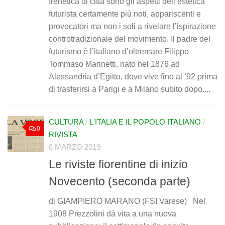
frenetica di città sono gli aspetti dell’estetica
futurista certamente più noti, appariscenti e
provocatori ma non i soli a rivelare l’ispirazione
controtradizionale del movimento. Il padre del
futurismo è l’italiano d’oltremare Filippo
Tommaso Marinetti, nato nel 1876 ad
Alessandria d’Egitto, dove vive fino al ’92 prima
di trasferirsi a Parigi e a Milano subito dopo....
CULTURA
/
L'ITALIA E IL POPOLO ITALIANO
/
0
RIVISTA
8 MARZO 2019
Le riviste fiorentine di inizio
Novecento (seconda parte)
di GIAMPIERO MARANO (FSI Varese) Nel
1908 Prezzolini dà vita a una nuova