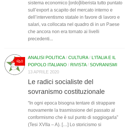
sistema economico [ordo]liberista tutto puntato
sull’export a scapito del mercato interno e
dell’interventismo statale in favore di lavoro e
salari, va collocata nel quadro di in un Paese
che ancora non era tornato ai livelli
precedenti...
ANALISI POLITICA
/
CULTURA
/
L'ITALIA E IL
0
POPOLO ITALIANO
/
RIVISTA
/
SOVRANISMI
13 APRILE 2020
Le radici socialiste del
sovranismo costituzionale
“In ogni epoca bisogna tentare di strappare
nuovamente la trasmissione del passato al
conformismo che è sul punto di soggiogarla”
(Tesi XVIIa – A). […] Lo storicismo si