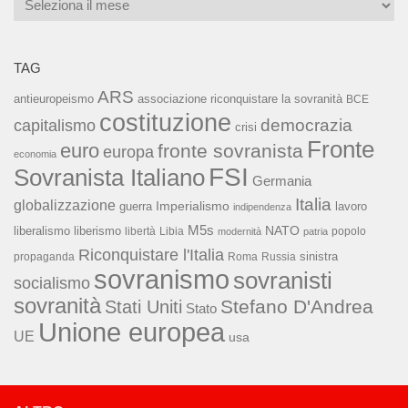
Archivi
TAG
ARS
associazione riconquistare la sovranità
antieuropeismo
BCE
costituzione
capitalismo
democrazia
crisi
Fronte
euro
fronte sovranista
europa
economia
FSI
Sovranista Italiano
Germania
Italia
globalizzazione
Imperialismo
lavoro
guerra
indipendenza
M5s
NATO
liberalismo
liberismo
libertà
Libia
popolo
modernità
patria
Riconquistare l'Italia
sinistra
propaganda
Roma
Russia
sovranismo
sovranisti
socialismo
sovranità
Stefano D'Andrea
Stati Uniti
Stato
Unione europea
UE
usa