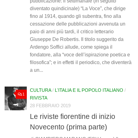
pubblicazione: il settimanale (in seguito
diventato quindicinale) “La Voce”, che dirige
fino al 1914, quando gli subentra, fino alla
cessazione delle pubblicazioni avvenuta un
paio di anni più tardi, il critico letterario
Giuseppe De Robertis. Il titolo suggerito da
Ardengo Soffici allude, come spiega il
fondatore, alla “voce dell’ispirazione poetica e
filosofica”; e in effetti il periodico, che diventerà
a un...
CULTURA
/
L'ITALIA E IL POPOLO ITALIANO
/
1
RIVISTA
28 FEBBRAIO 2019
Le riviste fiorentine di inizio
Novecento (prima parte)