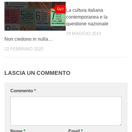
0
0
La cultura italiana
contemporanea e la
questione nazionale
29 MAGGIO 2014
Non credono in nulla…
22 FEBBRAIO 2020
LASCIA UN COMMENTO
Commento
*
Nome
*
Email
*