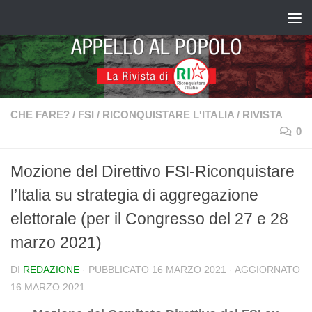
Salta al contenuto
CHE FARE?
/
FSI
/
RICONQUISTARE L'ITALIA
/
RIVISTA
0
Mozione del Direttivo FSI-Riconquistare
l’Italia su strategia di aggregazione
elettorale (per il Congresso del 27 e 28
marzo 2021)
DI
REDAZIONE
· PUBBLICATO
16 MARZO 2021
· AGGIORNATO
16 MARZO 2021