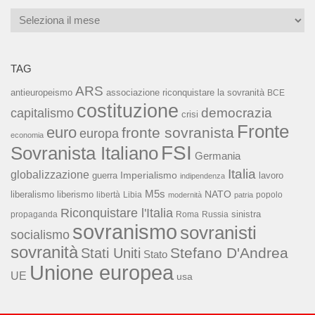
Archivi
TAG
ARS
associazione riconquistare la sovranità
antieuropeismo
BCE
costituzione
capitalismo
democrazia
crisi
Fronte
euro
fronte sovranista
europa
economia
FSI
Sovranista Italiano
Germania
Italia
globalizzazione
Imperialismo
lavoro
guerra
indipendenza
M5s
NATO
liberalismo
liberismo
libertà
Libia
popolo
modernità
patria
Riconquistare l'Italia
sinistra
propaganda
Roma
Russia
sovranismo
sovranisti
socialismo
sovranità
Stefano D'Andrea
Stati Uniti
Stato
Unione europea
UE
usa