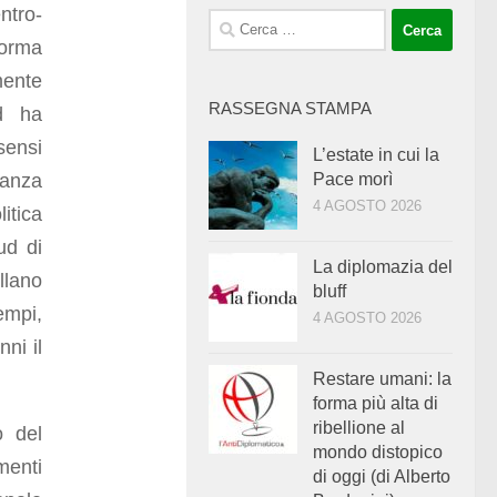
ntro-
Ricerca
orma
per:
mente
RASSEGNA STAMPA
d ha
sensi
L’estate in cui la
tanza
Pace morì
4 AGOSTO 2026
itica
ud di
La diplomazia del
llano
bluff
empi,
4 AGOSTO 2026
ni il
Restare umani: la
forma più alta di
ribellione al
o del
mondo distopico
menti
di oggi (di Alberto