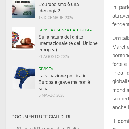
L’europeismo è una
in par
ideologia?
attrave
15 DICEMBRE 2025
fendenti
RIVISTA
/
SENZA CATEGORIA
Sulla natura del diritto
Un’Ita
internazionale (e dell’Unione
Marche
europea)
perifer
21 AGOSTO 2025
forte e
RIVISTA
linea d
La situazione politica in
global
Europa è grave ma non è
seria
mondia
6 MARZO 2025
scopert
anche i
DOCUMENTI UFFICIALI DI RI
Il domi
Statuto di Riconquistare l’Italia