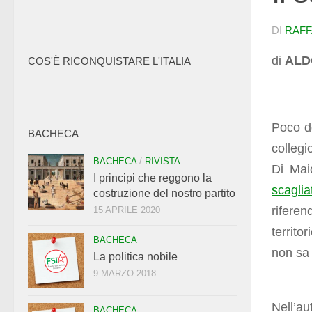
DI
RAFF
di
ALD
COS'È RICONQUISTARE L'ITALIA
Poco do
BACHECA
collegi
BACHECA
/
RIVISTA
Di Mai
I principi che reggono la
scaglia
costruzione del nostro partito
rifere
15 APRILE 2020
territo
BACHECA
non sa 
La politica nobile
9 MARZO 2018
Nell’au
BACHECA