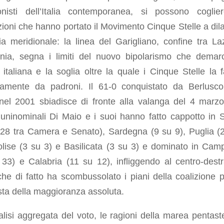
onisti dell’Italia contemporanea, si possono coglie
ioni che hanno portato il Movimento Cinque Stelle a dil
alia meridionale: la linea del Garigliano, confine tra La
ia, segna i limiti del nuovo bipolarismo che demar
a italiana e la soglia oltre la quale i Cinque Stelle la 
tamente da padroni. Il 61-0 conquistato da Berlusco
 nel 2001 sbiadisce di fronte alla valanga del 4 marzo
 uninominali Di Maio e i suoi hanno fatto cappotto in Si
 28 tra Camera e Senato), Sardegna (9 su 9), Puglia (
olise (3 su 3) e Basilicata (3 su 3) e dominato in Cam
 33) e Calabria (11 su 12), infliggendo al centro-dest
he di fatto ha scombussolato i piani della coalizione p
ta della maggioranza assoluta.
alisi aggregata del voto, le ragioni della marea pentaste