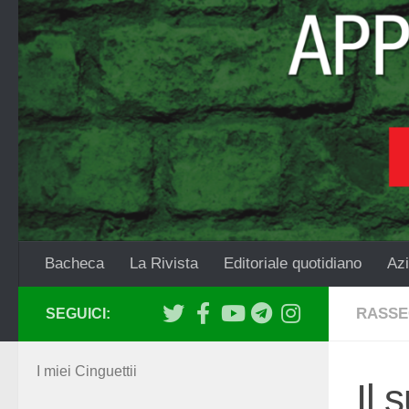
Salta al contenuto
Bacheca
La Rivista
Editoriale quotidiano
Azi
RASSE
SEGUICI:
I miei Cinguettii
Il 