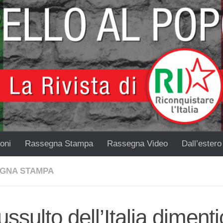
oni
Rassegna Stampa
Rassegna Video
Dall’estero
GNA STAMPA
sussulto dell’Italia diment