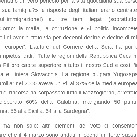
entano un vero pericolo per la vita quotidiana sua pers
 sua famiglia?» le risposte degli italiani erano centrate
ll’immigrazione!) su tre temi legati (soprattutt
iorno: la mafia, la corruzione e «i politici incompete
li di aver buttato via per decenni decine e decine di mil
di europei”. L’autore del Corriere della Sera ha poi c
 impietosi dati: “Tutte le regioni della Repubblica Ceca 
 Pil pro capite superiore a tutto il nostro Sud e così l’i
ia e l’intera Slovacchia. La regione bulgara Yugozap
 umilia: nel 2000 aveva un Pil al 37% della media europea
tri di rincorsa ha sorpassato tutto il Mezzogiorno, arretrat
isperato 60% della Calabria, mangiando 50 punti
a, 56 alla Sicilia, 64 alla Sardegna”.
 ma non solo: altri elementi del voto ci consento
re che il 4 marzo sono andati in scena un forte sussul