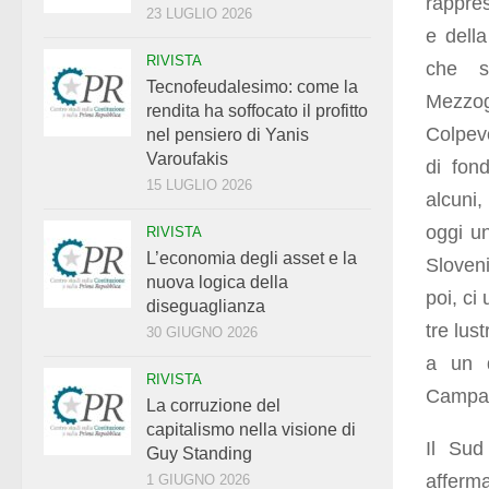
rappres
23 LUGLIO 2026
e della
RIVISTA
che su
Tecnofeudalesimo: come la
Mezzog
rendita ha soffocato il profitto
Colpevo
nel pensiero di Yanis
Varoufakis
di fon
15 LUGLIO 2026
alcuni,
oggi un
RIVISTA
L’economia degli asset e la
Sloven
nuova logica della
poi, ci
diseguaglianza
tre lus
30 GIUGNO 2026
a un d
RIVISTA
Campani
La corruzione del
capitalismo nella visione di
Il Sud
Guy Standing
afferma
1 GIUGNO 2026