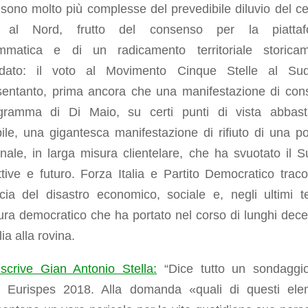
sono molto più complesse del prevedibile diluvio del ce
a al Nord, frutto del consenso per la piattaf
mmatica e di un radicamento territoriale storica
idato: il voto al Movimento Cinque Stelle al Su
sentanto, prima ancora che una manifestazione di con
gramma di Di Maio, su certi punti di vista abbas
bile, una gigantesca manifestazione di rifiuto di una pol
onale, in larga misura clientelare, che ha svuotato il S
tive e futuro. Forza Italia e Partito Democratico traco
scia del disastro economico, sociale e, negli ultimi t
tura democratico che ha portato nel corso di lunghi decen
lia alla rovina.
crive Gian Antonio Stella:
“Dice tutto un sondaggi
r Eurispes 2018. Alla domanda «quali di questi ele