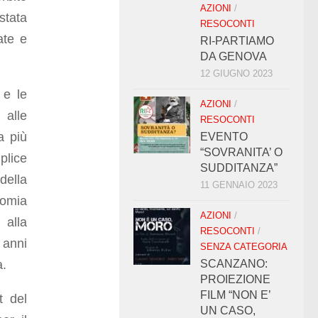
AZIONI
/
stata
RESOCONTI
ate e
RI-PARTIAMO
DA GENOVA
12 GIUGNO 2023
 e le
AZIONI
/
 alle
RESOCONTI
a più
EVENTO
“SOVRANITA’ O
plice
SUDDITANZA”
della
11 GENNAIO 2023
nomia
AZIONI
/
 alla
RESOCONTI
/
 anni
SENZA CATEGORIA
a.
SCANZANO:
PROIEZIONE
FILM “NON E’
t del
UN CASO,