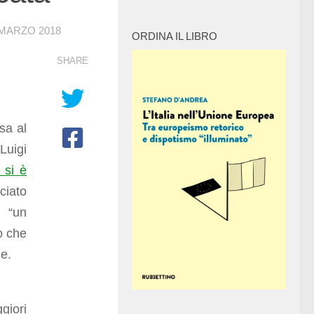
 MARZO 2018
ORDINA IL LIBRO
SHARE
sa al
Luigi
 si è
ciato
a “un
o che
he.
giori