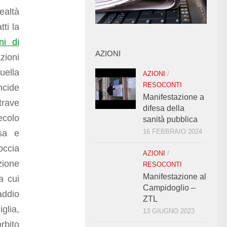
ealtà
ti la
ni di
AZIONI
zioni
uella
AZIONI
/
RESOCONTI
cide
Manifestazione a
trave
difesa della
ecolo
sanità pubblica
16 FEBBRAIO 2024
osa e
occia
AZIONI
/
zione
RESOCONTI
Manifestazione al
a cui
Campidoglio –
addio
ZTL
glia,
13 GIUGNO 2023
rbito