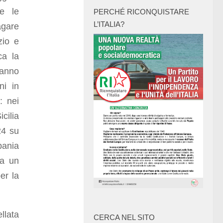
re le
PERCHÉ RICONQUISTARE
L’ITALIA?
agare
zio e
ca la
fanno
ni in
: nei
cilia
24 su
pania
ra un
er la
llata
CERCA NEL SITO