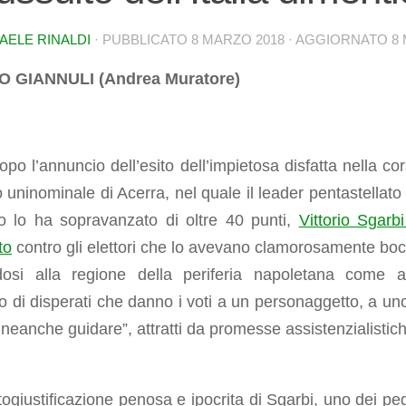
AELE RINALDI
· PUBBLICATO
8 MARZO 2018
· AGGIORNATO
8
O GIANNULI (Andrea Muratore)
po l’annuncio dell’esito dell’impietosa disfatta nella cor
o uninominale di Acerra, nel quale il leader pentastellato 
o lo ha sopravanzato di oltre 40 punti,
Vittorio Sgarbi
to
contro gli elettori che lo avevano clamorosamente boc
ndosi alla regione della periferia napoletana come 
rio di disperati che danno i voti a un personaggetto, a un
neanche guidare”, attratti da promesse assistenzialistic
togiustificazione penosa e ipocrita di Sgarbi, uno dei peg