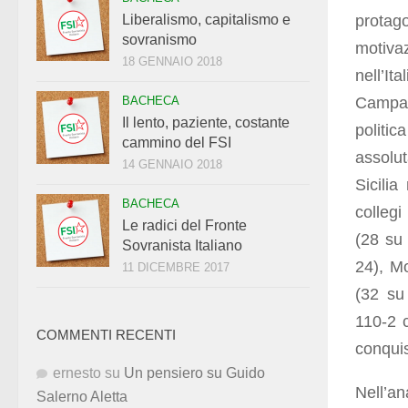
protag
Liberalismo, capitalismo e
sovranismo
motivaz
18 GENNAIO 2018
nell’It
Campan
BACHECA
Il lento, paziente, costante
politic
cammino del FSI
assolu
14 GENNAIO 2018
Sicilia
BACHECA
collegi
Le radici del Fronte
(28 su
Sovranista Italiano
24), M
11 DICEMBRE 2017
(32 su
110-2 c
COMMENTI RECENTI
conquis
ernesto
su
Un pensiero su Guido
Nell’an
Salerno Aletta