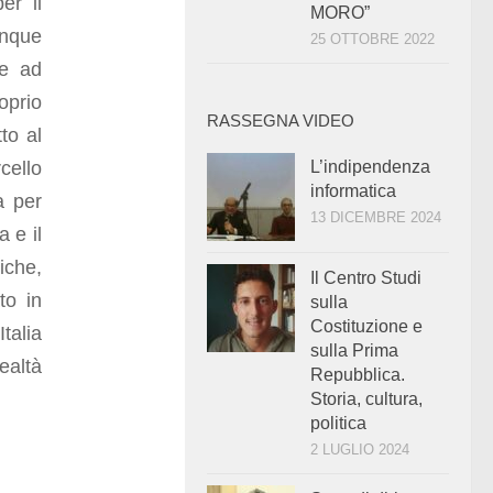
er il
MORO”
inque
25 OTTOBRE 2022
he ad
oprio
RASSEGNA VIDEO
to al
cello
L’indipendenza
informatica
a per
13 DICEMBRE 2024
 e il
iche,
Il Centro Studi
to in
sulla
Costituzione e
talia
sulla Prima
ealtà
Repubblica.
Storia, cultura,
politica
2 LUGLIO 2024