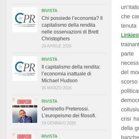
un’Ital
RIVISTA
che car
Chi possiede l’economia? Il
capitalismo della rendita
tenuta
nelle osservazioni di Brett
Linkies
Christophers
trainan
29 APRILE 2026
parte
RIVISTA
necessa
Il capitalismo della rendita:
del mo
l’economia inattuale di
Michael Hudson
scorso
26 MARZO 2026
politi
democri
RIVISTA
Geminello Preterossi.
collusi
L’europeismo dei filosofi.
crisi h
19 GENNAIO 2026
della g
RIVISTA
banche 