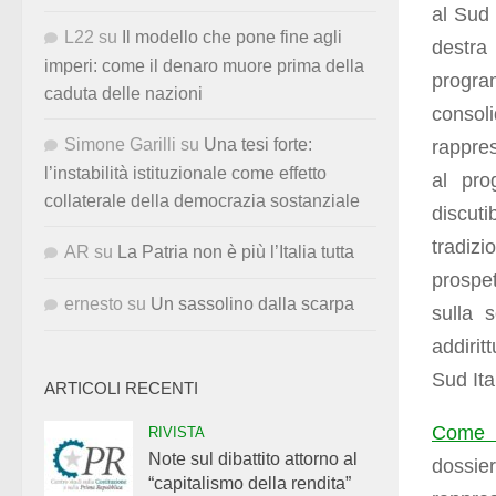
al Sud 
L22
su
Il modello che pone fine agli
destr
imperi: come il denaro muore prima della
progra
caduta delle nazioni
consol
Simone Garilli
su
Una tesi forte:
rappre
l’instabilità istituzionale come effetto
al pro
collaterale della democrazia sostanziale
discuti
tradizi
AR
su
La Patria non è più l’Italia tutta
prospet
ernesto
su
Un sassolino dalla scarpa
sulla 
addirit
Sud Ita
ARTICOLI RECENTI
Come s
RIVISTA
Note sul dibattito attorno al
dossie
“capitalismo della rendita”