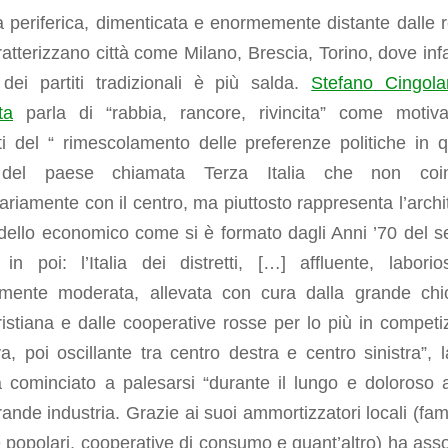
ia periferica, dimenticata e enormemente distante dalle r
atterizzano città come Milano, Brescia, Torino, dove infat
 dei partiti tradizionali è più salda.
Stefano Cingola
ta
parla di “rabbia, rancore, rivincita” come motiva
ti del “ rimescolamento delle preferenze politiche in q
 del paese chiamata Terza Italia che non coin
riamente con il centro, ma piuttosto rappresenta l’archi
dello economico come si è formato dagli Anni ’70 del s
 in poi: l’Italia dei distretti, […] affluente, labori
camente moderata, allevata con cura dalla grande chi
stiana e dalle cooperative rosse per lo più in competi
va, poi oscillante tra centro destra e centro sinistra”, l
a cominciato a palesarsi “durante il lungo e doloroso 
rande industria. Grazie ai suoi ammortizzatori locali (fami
popolari, cooperative di consumo e quant’altro) ha asso