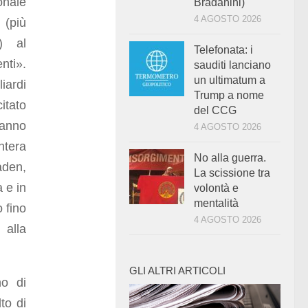
onale
Bradanini)
4 AGOSTO 2026
 (più
o) al
Telefonata: i
nti».
sauditi lanciano
un ultimatum a
iardi
Trump a nome
itato
del CCG
hanno
4 AGOSTO 2026
ntera
No alla guerra.
aden,
La scissione tra
 e in
volontà e
mentalità
o fino
4 AGOSTO 2026
 alla
GLI ALTRI ARTICOLI
no di
to di