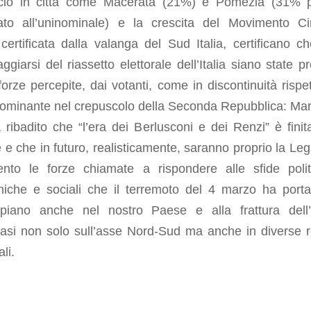
cio in città come Macerata (21%) e Pomezia (31% p
ato all’uninominale) e la crescita del Movimento C
 certificata dalla valanga del Sud Italia, certificano c
ggiarsi del riassetto elettorale dell’Italia siano state pr
forze percepite, dai votanti, come in discontinuità rispet
dominante nel crepuscolo della Seconda Repubblica: Mar
ribadito che “l’era dei Berlusconi e dei Renzi” è finit
e che in futuro, realisticamente, saranno proprio la Lega
nto le forze chiamate a rispondere alle sfide polit
iche e sociali che il terremoto del 4 marzo ha porta
piano anche nel nostro Paese e alla frattura dell’I
tasi non solo sull’asse Nord-Sud ma anche in diverse r
ali.