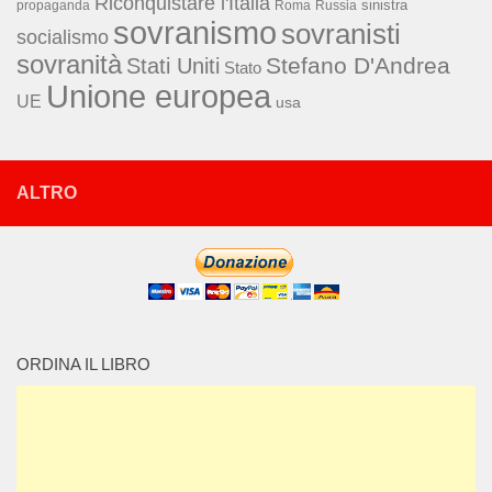
Riconquistare l'Italia
sinistra
propaganda
Roma
Russia
sovranismo
sovranisti
socialismo
sovranità
Stefano D'Andrea
Stati Uniti
Stato
Unione europea
UE
usa
ALTRO
ORDINA IL LIBRO