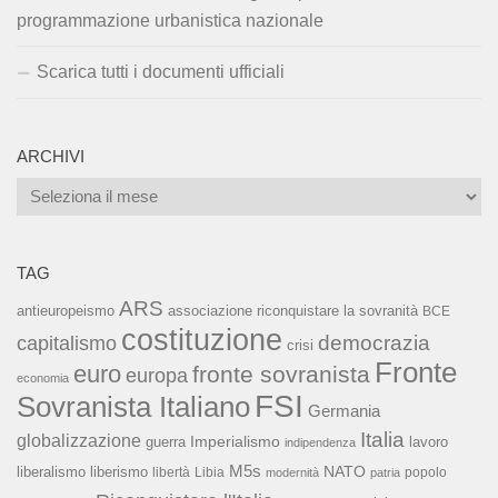
programmazione urbanistica nazionale
Scarica tutti i documenti ufficiali
ARCHIVI
Archivi
TAG
ARS
associazione riconquistare la sovranità
antieuropeismo
BCE
costituzione
capitalismo
democrazia
crisi
Fronte
euro
fronte sovranista
europa
economia
FSI
Sovranista Italiano
Germania
Italia
globalizzazione
Imperialismo
lavoro
guerra
indipendenza
M5s
NATO
liberalismo
liberismo
libertà
Libia
popolo
modernità
patria