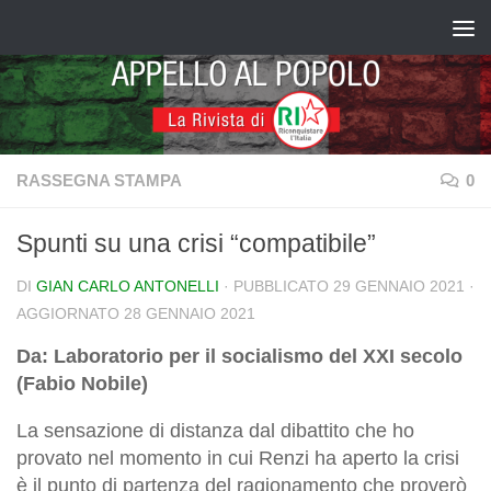
Salta al contenuto
RASSEGNA STAMPA
0
Spunti su una crisi “compatibile”
DI
GIAN CARLO ANTONELLI
· PUBBLICATO
29 GENNAIO 2021
·
AGGIORNATO
28 GENNAIO 2021
Da: Laboratorio per il socialismo del XXI secolo
(Fabio Nobile)
La sensazione di distanza dal dibattito che ho
provato nel momento in cui Renzi ha aperto la crisi
è il punto di partenza del ragionamento che proverò