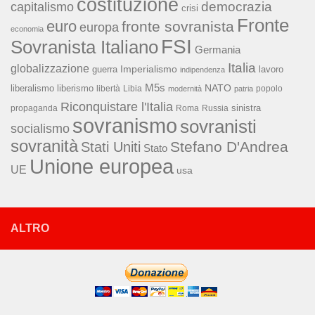
costituzione
capitalismo
democrazia
crisi
Fronte
euro
fronte sovranista
europa
economia
FSI
Sovranista Italiano
Germania
Italia
globalizzazione
Imperialismo
lavoro
guerra
indipendenza
M5s
NATO
liberalismo
liberismo
libertà
Libia
popolo
modernità
patria
Riconquistare l'Italia
sinistra
propaganda
Roma
Russia
sovranismo
sovranisti
socialismo
sovranità
Stefano D'Andrea
Stati Uniti
Stato
Unione europea
UE
usa
ALTRO