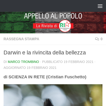
Salta al contenuto
RASSEGNA STAMPA
0
Darwin e la rivincita della bellezza
DI
MARCO TROMBINO
· PUBBLICATO
19 FEBBRAIO 2021
·
AGGIORNATO
19 FEBBRAIO 2021
di SCIENZA IN RETE (Cristian Fuschetto)