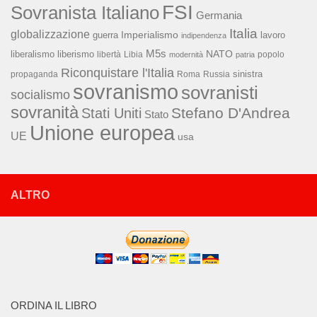
FSI
Sovranista Italiano
Germania
Italia
globalizzazione
Imperialismo
lavoro
guerra
indipendenza
M5s
NATO
liberalismo
liberismo
libertà
Libia
popolo
modernità
patria
Riconquistare l'Italia
sinistra
propaganda
Roma
Russia
sovranismo
sovranisti
socialismo
sovranità
Stefano D'Andrea
Stati Uniti
Stato
Unione europea
UE
usa
ALTRO
ORDINA IL LIBRO