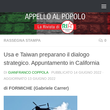
Salta al contenuto
RASSEGNA STAMPA
0
Usa e Taiwan preparano il dialogo
strategico. Appuntamento in California
DI
GIANFRANCO COPPOLA
· PUBBLICATO
14 GIUGNO 2022
·
AGGIORNATO
13 GIUGNO 2022
di FORMICHE (Gabriele Carrer)