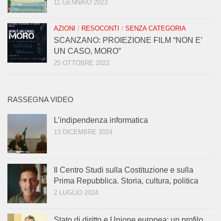
11 GENNAIO 2023
AZIONI
/
RESOCONTI
/
SENZA CATEGORIA
SCANZANO: PROIEZIONE FILM “NON E’
UN CASO, MORO”
25 OTTOBRE 2022
RASSEGNA VIDEO
L’indipendenza informatica
13 DICEMBRE 2024
Il Centro Studi sulla Costituzione e sulla
Prima Repubblica. Storia, cultura, politica
2 LUGLIO 2024
Stato di diritto e Unione europea: un profilo