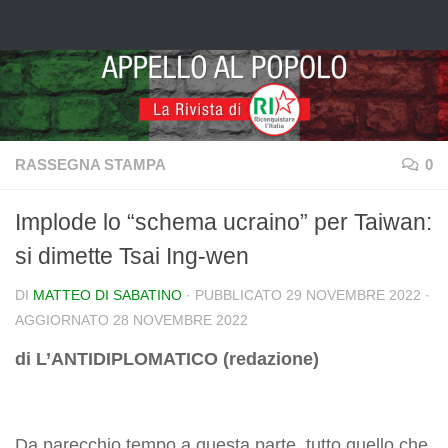
Salta al contenuto
RASSEGNA STAMPA
0
Implode lo “schema ucraino” per Taiwan:
si dimette Tsai Ing-wen
DI
MATTEO DI SABATINO
· PUBBLICATO
29 NOVEMBRE 2022
·
AGGIORNATO
28 NOVEMBRE 2022
di L’ANTIDIPLOMATICO (redazione)
Da parecchio tempo a questa parte, tutto quello che