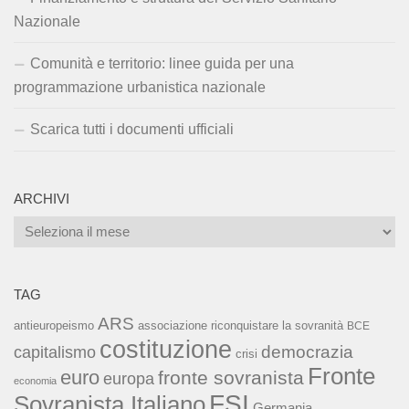
Nazionale
Comunità e territorio: linee guida per una
programmazione urbanistica nazionale
Scarica tutti i documenti ufficiali
ARCHIVI
Archivi
TAG
ARS
associazione riconquistare la sovranità
antieuropeismo
BCE
costituzione
capitalismo
democrazia
crisi
Fronte
euro
fronte sovranista
europa
economia
FSI
Sovranista Italiano
Germania