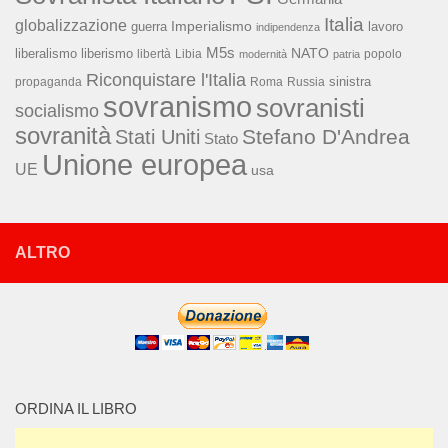
Italia
globalizzazione
Imperialismo
lavoro
guerra
indipendenza
M5s
NATO
liberalismo
liberismo
libertà
Libia
popolo
modernità
patria
Riconquistare l'Italia
sinistra
propaganda
Roma
Russia
sovranismo
sovranisti
socialismo
sovranità
Stefano D'Andrea
Stati Uniti
Stato
Unione europea
UE
usa
ALTRO
ORDINA IL LIBRO