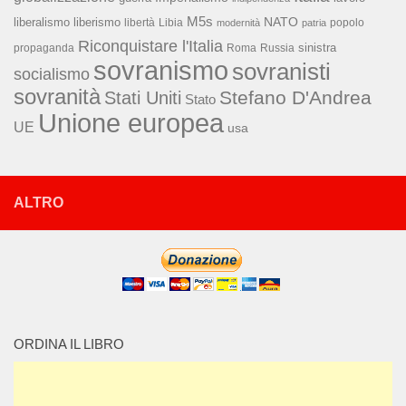
M5s
NATO
liberalismo
liberismo
libertà
Libia
popolo
modernità
patria
Riconquistare l'Italia
sinistra
propaganda
Roma
Russia
sovranismo
sovranisti
socialismo
sovranità
Stefano D'Andrea
Stati Uniti
Stato
Unione europea
UE
usa
ALTRO
ORDINA IL LIBRO