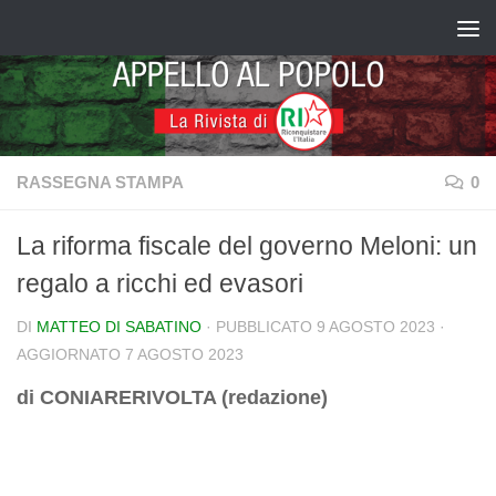
Salta al contenuto
RASSEGNA STAMPA
0
La riforma fiscale del governo Meloni: un
regalo a ricchi ed evasori
DI
MATTEO DI SABATINO
· PUBBLICATO
9 AGOSTO 2023
·
AGGIORNATO
7 AGOSTO 2023
di CONIARERIVOLTA (redazione)