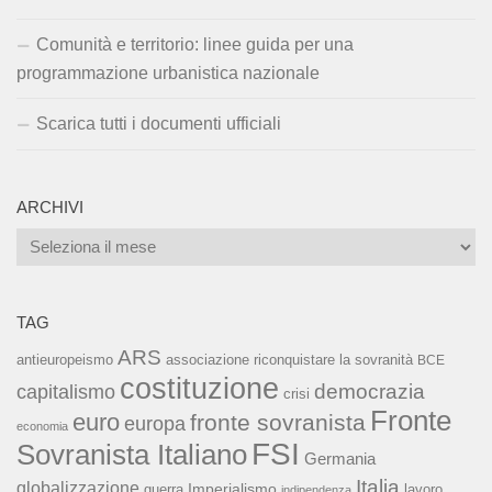
Comunità e territorio: linee guida per una
programmazione urbanistica nazionale
Scarica tutti i documenti ufficiali
ARCHIVI
Archivi
TAG
ARS
associazione riconquistare la sovranità
antieuropeismo
BCE
costituzione
capitalismo
democrazia
crisi
Fronte
euro
fronte sovranista
europa
economia
FSI
Sovranista Italiano
Germania
Italia
globalizzazione
Imperialismo
lavoro
guerra
indipendenza