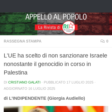
Salta al contenuto
RASSEGNA STAMPA
0
L’UE ha scelto di non sanzionare Israele
nonostante il genocidio in corso in
Palestina
DI
CRISTIANO GALATI
· PUBBLICATO
17 LUGLIO 2025
·
AGGIORNATO
16 LUGLIO 2025
di L’INDIPENDENTE (Giorgia Audiello)