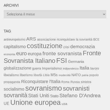
ARCHIVI
Archivi
TAG
ARS
associazione riconquistare la sovranità
antieuropeismo
BCE
costituzione
capitalismo
democrazia
crisi
Fronte
euro
fronte sovranista
europa
economia
FSI
Sovranista Italiano
Germania
Italia
globalizzazione
Imperialismo
lavoro
guerra
indipendenza
M5s
NATO
liberalismo
liberismo
libertà
Libia
popolo
modernità
patria
Riconquistare l'Italia
sinistra
propaganda
Roma
Russia
sovranismo
sovranisti
socialismo
sovranità
Stefano D'Andrea
Stati Uniti
Stato
Unione europea
UE
usa