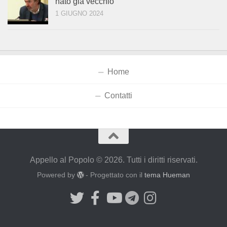
nato già vecchio
1 GIUGNO 2024
Home
Contatti
Appello al Popolo © 2026. Tutti i diritti riservati.
Powered by
- Progettato con il
tema Hueman