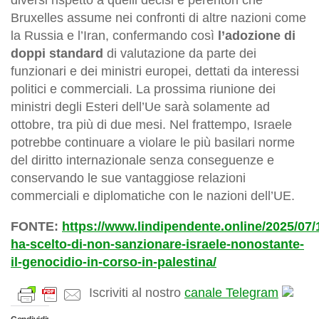
diversi rispetto a quelli decisi e perentori che
Bruxelles assume nei confronti di altre nazioni come
la Russia e l’Iran, confermando così
l’adozione di
doppi standard
di valutazione da parte dei
funzionari e dei ministri europei, dettati da interessi
politici e commerciali. La prossima riunione dei
ministri degli Esteri dell’Ue
sarà solamente ad
ottobre, tra più di due mesi. Nel frattempo, Israele
potrebbe continuare a violare le più basilari norme
del diritto internazionale senza conseguenze e
conservando le sue vantaggiose relazioni
commerciali e diplomatiche con le nazioni dell’UE.
FONTE:
https://www.lindipendente.online/2025/07/
ha-scelto-di-non-sanzionare-israele-nonostante-
il-genocidio-in-corso-in-palestina/
Iscriviti al nostro
canale Telegram