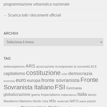
programmazione urbanistica nazionale
Scarica tutti i documenti ufficiali
ARCHIVI
Archivi
TAG
ARS
associazione riconquistare la sovranità
antieuropeismo
BCE
costituzione
capitalismo
democrazia
crisi
Fronte
euro
fronte sovranista
europa
economia
FSI
Sovranista Italiano
Germania
Italia
globalizzazione
Imperialismo
lavoro
guerra
indipendenza
M5s
NATO
liberalismo
liberismo
libertà
Libia
popolo
modernità
patria