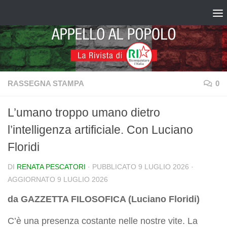
Salta al contenuto
RASSEGNA STAMPA
0
L’umano troppo umano dietro
l’intelligenza artificiale. Con Luciano
Floridi
DI
RENATA PESCATORI
· PUBBLICATO
9 LUGLIO 2026
·
AGGIORNATO
9 LUGLIO 2026
da GAZZETTA FILOSOFICA (Luciano Floridi)
C’è una presenza costante nelle nostre vite. La