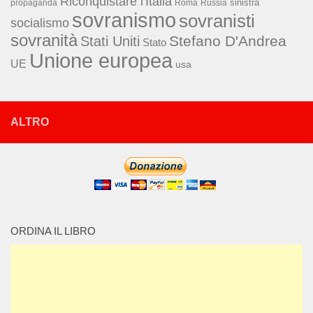
Riconquistare l'Italia
sinistra
propaganda
Roma
Russia
sovranismo
sovranisti
socialismo
sovranità
Stefano D'Andrea
Stati Uniti
Stato
Unione europea
UE
usa
ALTRO
ORDINA IL LIBRO