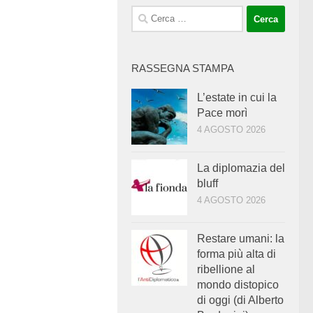
Ricerca
per:
RASSEGNA STAMPA
L’estate in cui la
Pace morì
4 AGOSTO 2026
La diplomazia del
bluff
4 AGOSTO 2026
Restare umani: la
forma più alta di
ribellione al
mondo distopico
di oggi (di Alberto