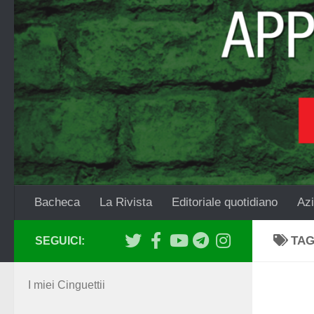
Salta al contenuto
Bacheca
La Rivista
Editoriale quotidiano
Azi
TA
SEGUICI:
I miei Cinguettii