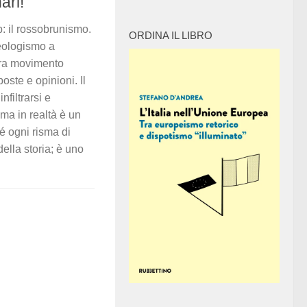
ari!
: il rossobrunismo.
ORDINA IL LIBRO
neologismo a
ra movimento
oste e opinioni. Il
nfiltrarsi e
 ma in realtà è un
é ogni risma di
della storia; è uno