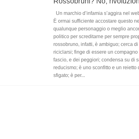
Rossobruni? No, rivoluzion
Un marchio d’infamia s’aggira nel web
È ormai sufficiente accostare questo 
qualunque personaggio o meglio anco
politico per screditarne per sempre prop
rossobruno, infatti, è ambiguo; cerca di i
riciclarsi; finge di essere un compagno
fascio, e dei peggiori; condensa su di s
reducismo; è uno sconfitto e un reietto 
sfigato; è per...