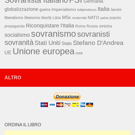
Sovranista Italiano
Germania
Italia
globalizzazione
Imperialismo
lavoro
guerra
indipendenza
M5s
NATO
liberalismo
liberismo
libertà
Libia
popolo
modernità
patria
Riconquistare l'Italia
sinistra
propaganda
Roma
Russia
sovranismo
sovranisti
socialismo
sovranità
Stefano D'Andrea
Stati Uniti
Stato
Unione europea
UE
usa
ALTRO
ORDINA IL LIBRO