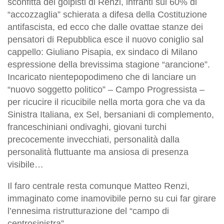
sconfitta dei golpisti di Renzi, infranti sul 60% di
“accozzaglia” schierata a difesa della Costituzione
antifascista, ed ecco che dalle ovattae stanze dei
pensatori di Repubblica esce il nuovo coniglio sal
cappello: Giuliano Pisapia, ex sindaco di Milano
espressione della brevissima stagione “arancione”.
Incaricato nientepopodimeno che di lanciare un
“nuovo soggetto politico” – Campo Progressista –
per ricucire il ricucibile nella morta gora che va da
Sinistra Italiana, ex Sel, bersaniani di complemento,
franceschiniani ondivaghi, giovani turchi
precocemente invecchiati, personalità dalla
personalità fluttuante ma ansiosa di presenza
visibile…
Il faro centrale resta comunque Matteo Renzi,
immaginato come inamovibile perno su cui far girare
l’ennesima ristrutturazione del “campo di
centrosinistra”.