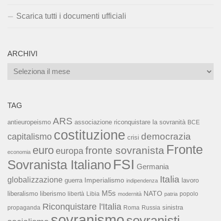
Scarica tutti i documenti ufficiali
ARCHIVI
Archivi
TAG
ARS
associazione riconquistare la sovranità
antieuropeismo
BCE
costituzione
capitalismo
democrazia
crisi
Fronte
euro
fronte sovranista
europa
economia
FSI
Sovranista Italiano
Germania
Italia
globalizzazione
Imperialismo
lavoro
guerra
indipendenza
M5s
NATO
liberalismo
liberismo
libertà
Libia
popolo
modernità
patria
Riconquistare l'Italia
sinistra
propaganda
Roma
Russia
sovranismo
sovranisti