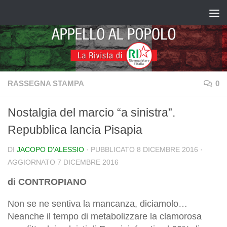
Salta al contenuto
RASSEGNA STAMPA
0
Nostalgia del marcio “a sinistra”.
Repubblica lancia Pisapia
DI
JACOPO D'ALESSIO
· PUBBLICATO
8 DICEMBRE 2016
·
AGGIORNATO
7 DICEMBRE 2016
di CONTROPIANO
Non se ne sentiva la mancanza, diciamolo…
Neanche il tempo di metabolizzare la clamorosa