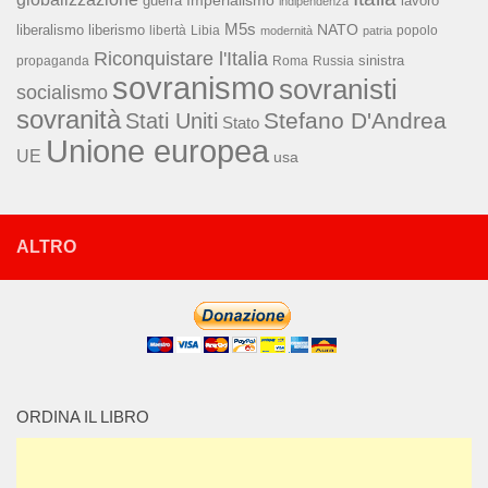
Imperialismo
lavoro
guerra
indipendenza
M5s
NATO
liberalismo
liberismo
libertà
Libia
popolo
modernità
patria
Riconquistare l'Italia
sinistra
propaganda
Roma
Russia
sovranismo
sovranisti
socialismo
sovranità
Stefano D'Andrea
Stati Uniti
Stato
Unione europea
UE
usa
ALTRO
ORDINA IL LIBRO