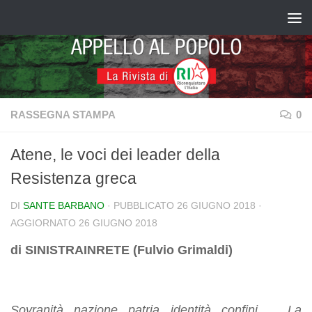
Salta al contenuto
RASSEGNA STAMPA
0
Atene, le voci dei leader della
Resistenza greca
DI
SANTE BARBANO
· PUBBLICATO
26 GIUGNO 2018
·
AGGIORNATO
26 GIUGNO 2018
di SINISTRAINRETE (Fulvio Grimaldi)
Sovranità, nazione, patria, identità, confini .… La