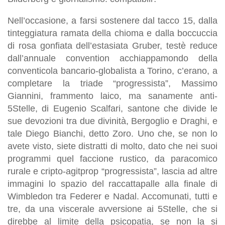
Nell’occasione, a farsi sostenere dal tacco 15, dalla
tinteggiatura ramata della chioma e dalla boccuccia
di rosa gonfiata dell’estasiata Gruber, testè reduce
dall’annuale convention acchiappamondo della
conventicola bancario-globalista a Torino, c’erano, a
completare la triade “progressista”, Massimo
Giannini, frammento laico, ma sanamente anti-
5Stelle, di Eugenio Scalfari, santone che divide le
sue devozioni tra due divinità, Bergoglio e Draghi, e
tale Diego Bianchi, detto Zoro. Uno che, se non lo
avete visto, siete distratti di molto, dato che nei suoi
programmi quel faccione rustico, da paracomico
rurale e cripto-agitprop “progressista”, lascia ad altre
immagini lo spazio del raccattapalle alla finale di
Wimbledon tra Federer e Nadal. Accomunati, tutti e
tre, da una viscerale avversione ai 5Stelle, che si
direbbe al limite della psicopatia, se non la si