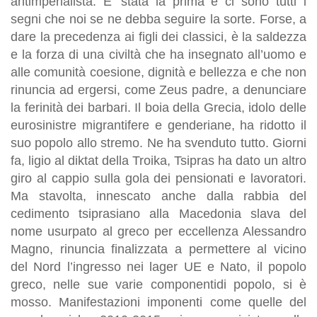
antimperialista. E’ stata la prima e ci sono tutti i
segni che noi se ne debba seguire la sorte. Forse, a
dare la precedenza ai figli dei classici, è la saldezza
e la forza di una civiltà che ha insegnato all’uomo e
alle comunità coesione, dignità e bellezza e che non
rinuncia ad ergersi, come Zeus padre, a denunciare
la ferinità dei barbari. Il boia della Grecia, idolo delle
eurosinistre migrantifere e genderiane, ha ridotto il
suo popolo allo stremo. Ne ha svenduto tutto. Giorni
fa, ligio al diktat della Troika, Tsipras ha dato un altro
giro al cappio sulla gola dei pensionati e lavoratori.
Ma stavolta, innescato anche dalla rabbia del
cedimento tsiprasiano alla Macedonia slava del
nome usurpato al greco per eccellenza Alessandro
Magno, rinuncia finalizzata a permettere al vicino
del Nord l’ingresso nei lager UE e Nato, il popolo
greco, nelle sue varie componentidi popolo, si è
mosso. Manifestazioni imponenti come quelle del