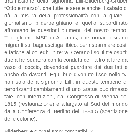
trasmissione della signorina Lilli-Bilderberg-Gruber
“Otto e mezzo”, che tutte le sere e anche il sabato ci
dà la misura della professionalità con la quale il
giornalismo bilderberghiano e quello subordinato
affrontano le questioni dirimenti del nostro tempo.
Tipo gli eroi MSF di Aquarius, che ormai pescano
migranti sul bagnasciuga libico, per risparmiare costi
e fatiche ai colleghi in terra. C’erano i soliti tre ospiti;
due a far squadra con la conduttrice, l’altro a fare da
vaso di coccio, dovendosi guardare dai due lati e
anche da davanti. Equilibrio divenuto fisso nelle tv,
non solo della signorina Lilli, in queste temperie di
terrorizzanti cambiamenti di uno Status quo rimasto
tale, con interruzioni, dal Congresso di Vienna del
1815 (restaurazione) e allargato al Sud del mondo
dalla Conferenza di Berlino del 1884-5 (spartizione
delle colonie).
Bilderberg e giornalismo: compatibili?