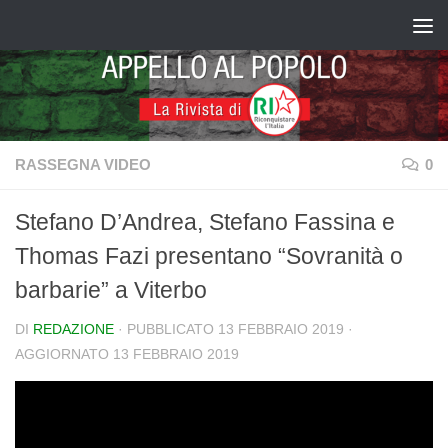
Salta al contenuto
RASSEGNA VIDEO
0
Stefano D’Andrea, Stefano Fassina e
Thomas Fazi presentano “Sovranità o
barbarie” a Viterbo
DI
REDAZIONE
· PUBBLICATO
13 FEBBRAIO 2019
·
AGGIORNATO
13 FEBBRAIO 2019