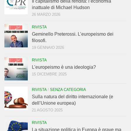
Il capitalismo della rendita: l’economia
inattuale di Michael Hudson
26 MARZO 2026
RIVISTA
Geminello Preterossi. L’europeismo dei
filosofi.
19 GENNAIO 2026
RIVISTA
L’europeismo è una ideologia?
15 DICEMBRE 2025
RIVISTA
/
SENZA CATEGORIA
Sulla natura del diritto internazionale (e
dell’Unione europea)
21 AGOSTO 2025
RIVISTA
La situazione politica in Europa è grave ma