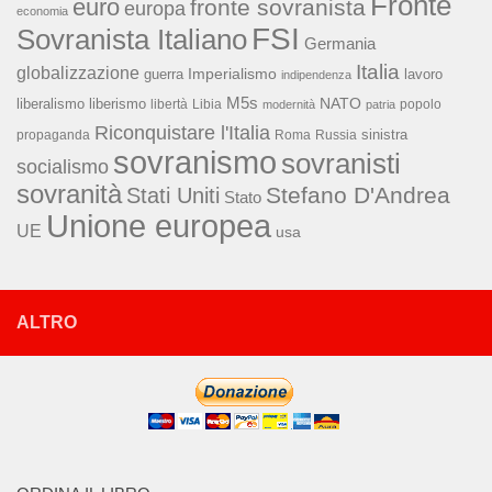
Fronte
euro
fronte sovranista
europa
economia
FSI
Sovranista Italiano
Germania
Italia
globalizzazione
Imperialismo
lavoro
guerra
indipendenza
M5s
NATO
liberalismo
liberismo
libertà
Libia
popolo
modernità
patria
Riconquistare l'Italia
sinistra
propaganda
Roma
Russia
sovranismo
sovranisti
socialismo
sovranità
Stefano D'Andrea
Stati Uniti
Stato
Unione europea
UE
usa
ALTRO