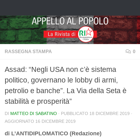
Salta al contenuto
RASSEGNA STAMPA
0
Assad: “Negli USA non c’è sistema
politico, governano le lobby di armi,
petrolio e banche”. La Via della Seta è
stabilità e prosperità”
DI
MATTEO DI SABATINO
· PUBBLICATO
18 DICEMBRE 2019
·
AGGIORNATO
16 DICEMBRE 2019
di L’ANTIDIPLOMATICO (Redazione)