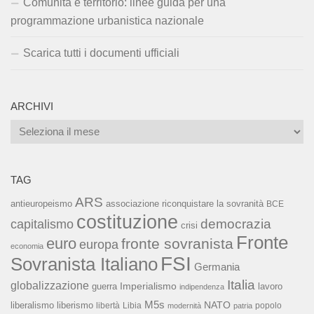
Comunità e territorio: linee guida per una
programmazione urbanistica nazionale
Scarica tutti i documenti ufficiali
ARCHIVI
Archivi
TAG
ARS
associazione riconquistare la sovranità
antieuropeismo
BCE
costituzione
capitalismo
democrazia
crisi
Fronte
euro
fronte sovranista
europa
economia
FSI
Sovranista Italiano
Germania
Italia
globalizzazione
Imperialismo
lavoro
guerra
indipendenza
M5s
NATO
liberalismo
liberismo
libertà
Libia
popolo
modernità
patria