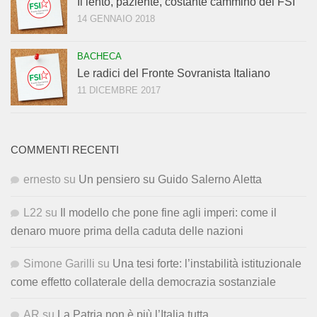
Il lento, paziente, costante cammino del FSI
14 GENNAIO 2018
BACHECA
Le radici del Fronte Sovranista Italiano
11 DICEMBRE 2017
COMMENTI RECENTI
ernesto
su
Un pensiero su Guido Salerno Aletta
L22
su
Il modello che pone fine agli imperi: come il
denaro muore prima della caduta delle nazioni
Simone Garilli
su
Una tesi forte: l’instabilità istituzionale
come effetto collaterale della democrazia sostanziale
AR
su
La Patria non è più l’Italia tutta