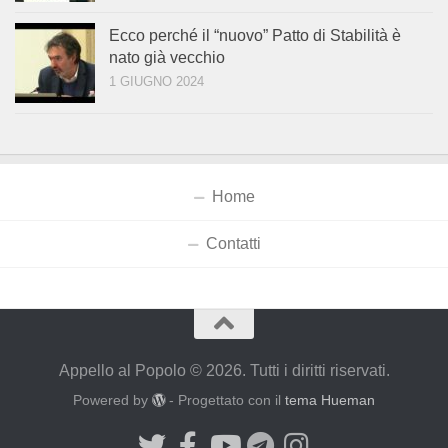
Ecco perché il “nuovo” Patto di Stabilità è
nato già vecchio
1 GIUGNO 2024
Home
Contatti
Appello al Popolo © 2026. Tutti i diritti riservati.
Powered by
- Progettato con il
tema Hueman