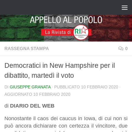
Salta al contenuto
RASSEGNA STAMPA
0
Democratici in New Hampshire per il
dibattito, martedì il voto
DI
GIUSEPPE GRANATA
· PUBBLICATO
10 FEBBRAIO 2020
·
AGGIORNATO
10 FEBBRAIO 2020
di
DIARIO DEL WEB
Nonostante il caos dei caucus in Iowa, di cui non si
può ancora dichiarare con certezza il vincitore, due