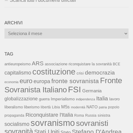
Scarica tutti i documenti ufficiali
ARCHIVI
Archivi
TAG
ARS
associazione riconquistare la sovranità
antieuropeismo
BCE
costituzione
capitalismo
democrazia
crisi
Fronte
euro
fronte sovranista
europa
economia
FSI
Sovranista Italiano
Germania
Italia
globalizzazione
Imperialismo
lavoro
guerra
indipendenza
M5s
NATO
liberalismo
liberismo
libertà
Libia
popolo
modernità
patria
Riconquistare l'Italia
sinistra
propaganda
Roma
Russia
sovranismo
sovranisti
socialismo
sovranità
Stefano D'Andrea
Stati Uniti
Stato