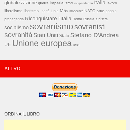
Italia
globalizzazione
Imperialismo
lavoro
guerra
indipendenza
M5s
NATO
liberalismo
liberismo
libertà
Libia
popolo
modernità
patria
Riconquistare l'Italia
sinistra
propaganda
Roma
Russia
sovranismo
sovranisti
socialismo
sovranità
Stefano D'Andrea
Stati Uniti
Stato
Unione europea
UE
usa
ALTRO
ORDINA IL LIBRO