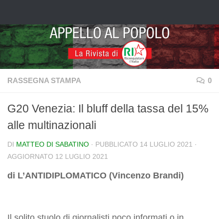
Salta al contenuto
RASSEGNA STAMPA
0
G20 Venezia: Il bluff della tassa del 15%
alle multinazionali
DI
MATTEO DI SABATINO
· PUBBLICATO
14 LUGLIO 2021
·
AGGIORNATO
12 LUGLIO 2021
di L’ANTIDIPLOMATICO (Vincenzo Brandi)
Il solito stuolo di giornalisti poco informati o in