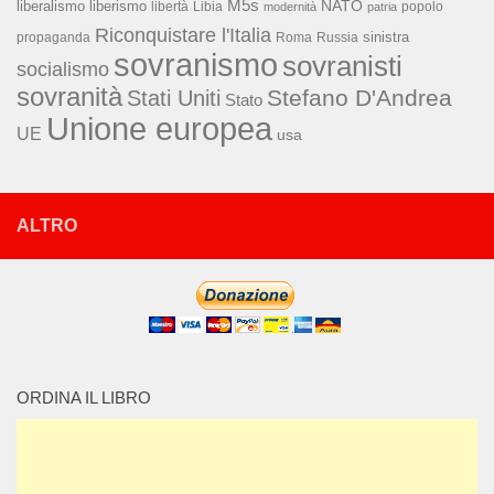
M5s
NATO
liberalismo
liberismo
libertà
Libia
popolo
modernità
patria
Riconquistare l'Italia
sinistra
propaganda
Roma
Russia
sovranismo
sovranisti
socialismo
sovranità
Stefano D'Andrea
Stati Uniti
Stato
Unione europea
UE
usa
ALTRO
ORDINA IL LIBRO