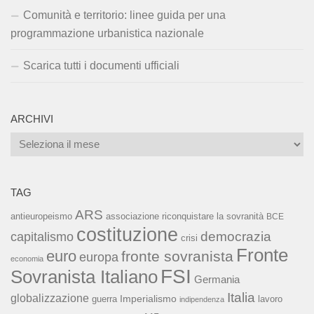
Comunità e territorio: linee guida per una
programmazione urbanistica nazionale
Scarica tutti i documenti ufficiali
ARCHIVI
Archivi
TAG
ARS
associazione riconquistare la sovranità
antieuropeismo
BCE
costituzione
capitalismo
democrazia
crisi
Fronte
euro
fronte sovranista
europa
economia
FSI
Sovranista Italiano
Germania
Italia
globalizzazione
Imperialismo
lavoro
guerra
indipendenza