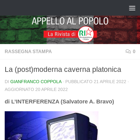
Salta al contenuto
RASSEGNA STAMPA
0
La (post)moderna caverna platonica
DI
GIANFRANCO COPPOLA
· PUBBLICATO
21 APRILE 2022
·
AGGIORNATO
20 APRILE 2022
di L’INTERFERENZA (Salvatore A. Bravo)