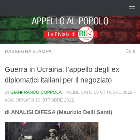
Salta al contenuto
RASSEGNA STAMPA
0
Guerra in Ucraina: l’appello degli ex
diplomatici italiani per il negoziato
DI
GIANFRANCO COPPOLA
· PUBBLICATO
19 OTTOBRE 2022
·
AGGIORNATO
19 OTTOBRE 2022
di ANALISI DIFESA (Maurizio Delli Santi)