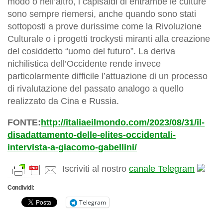
modo o nell’altro, i capisaldi di entrambe le culture
sono sempre riemersi, anche quando sono stati
sottoposti a prove durissime come la Rivoluzione
Culturale o i progetti trockysti miranti alla creazione
del cosiddetto “uomo del futuro”. La deriva
nichilistica dell’Occidente rende invece
particolarmente difficile l’attuazione di un processo
di rivalutazione del passato analogo a quello
realizzato da Cina e Russia.
FONTE:
http://italiaeilmondo.com/2023/08/31/il-
disadattamento-delle-elites-occidentali-
intervista-a-giacomo-gabellini/
Iscriviti al nostro
canale Telegram
Condividi:
Telegram