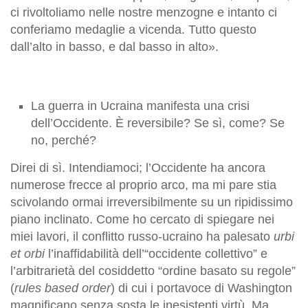
ci rivoltoliamo nelle nostre menzogne e intanto ci
conferiamo medaglie a vicenda. Tutto questo
dall’alto in basso, e dal basso in alto».
La guerra in Ucraina manifesta una crisi
dell’Occidente. È reversibile? Se sì, come? Se
no, perché?
Direi di sì. Intendiamoci; l’Occidente ha ancora
numerose frecce al proprio arco, ma mi pare stia
scivolando ormai irreversibilmente su un ripidissimo
piano inclinato. Come ho cercato di spiegare nei
miei lavori, il conflitto russo-ucraino ha palesato
urbi
et orbi
l’inaffidabilità dell’“occidente collettivo” e
l’arbitrarietà del cosiddetto “ordine basato su regole”
(
rules based order
) di cui i portavoce di Washington
magnificano senza sosta le inesistenti virtù. Ma