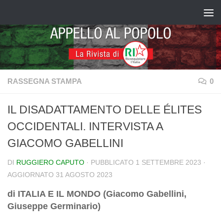
Salta al contenuto
RASSEGNA STAMPA
0
IL DISADATTAMENTO DELLE ÉLITES
OCCIDENTALI. INTERVISTA A
GIACOMO GABELLINI
DI
RUGGIERO CAPUTO
· PUBBLICATO
1 SETTEMBRE 2023
·
AGGIORNATO
31 AGOSTO 2023
di ITALIA E IL MONDO (Giacomo Gabellini,
Giuseppe Germinario)