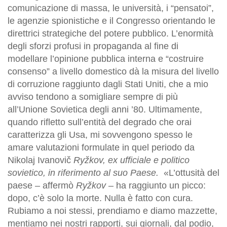
comunicazione di massa, le università, i “pensatoi”,
le agenzie spionistiche e il Congresso orientando le
direttrici strategiche del potere pubblico. L’enormità
degli sforzi profusi in propaganda al fine di
modellare l’opinione pubblica interna e “costruire
consenso” a livello domestico dà la misura del livello
di corruzione raggiunto dagli Stati Uniti, che a mio
avviso tendono a somigliare sempre di più
all’Unione Sovietica degli anni ’80. Ultimamente,
quando rifletto sull’entità del degrado che orai
caratterizza gli Usa, mi sovvengono spesso le
amare valutazioni formulate in quel periodo da
Nikolaj Ivanovič
Ryžkov, ex ufficiale e politico
sovietico, in riferimento al suo Paese.
«L’ottusità del
paese – affermò
Ryžkov –
ha raggiunto un picco:
dopo, c’è solo la morte. Nulla è fatto con cura.
Rubiamo a noi stessi, prendiamo e diamo mazzette,
mentiamo nei nostri rapporti, sui giornali, dal podio,