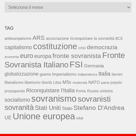
Archivi
TAG
ARS
associazione riconquistare la sovranità
antieuropeismo
BCE
costituzione
capitalismo
democrazia
crisi
Fronte
euro
fronte sovranista
europa
economia
FSI
Sovranista Italiano
Germania
Italia
globalizzazione
Imperialismo
lavoro
guerra
indipendenza
M5s
NATO
liberalismo
liberismo
libertà
Libia
popolo
modernità
patria
Riconquistare l'Italia
sinistra
propaganda
Roma
Russia
sovranismo
sovranisti
socialismo
sovranità
Stefano D'Andrea
Stati Uniti
Stato
Unione europea
UE
usa