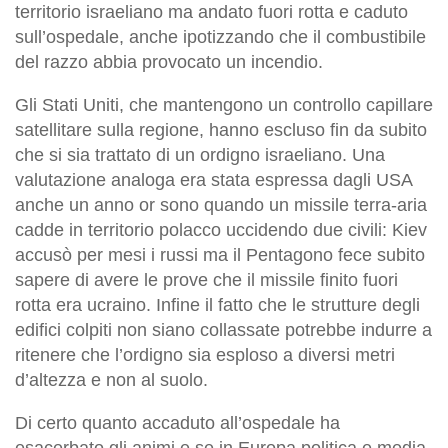
territorio israeliano ma andato fuori rotta e caduto
sull’ospedale, anche ipotizzando che il combustibile
del razzo abbia provocato un incendio.
Gli Stati Uniti, che mantengono un controllo capillare
satellitare sulla regione, hanno escluso fin da subito
che si sia trattato di un ordigno israeliano. Una
valutazione analoga era stata espressa dagli USA
anche un anno or sono quando un missile terra-aria
cadde in territorio polacco uccidendo due civili: Kiev
accusò per mesi i russi ma il Pentagono fece subito
sapere di avere le prove che il missile finito fuori
rotta era ucraino. Infine il fatto che le strutture degli
edifici colpiti non siano collassate potrebbe indurre a
ritenere che l’ordigno sia esploso a diversi metri
d’altezza e non al suolo.
Di certo quanto accaduto all’ospedale ha
esacerbato gli animi e se in Europa politica e media