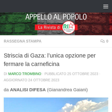
Salta al contenuto
RASSEGNA STAMPA
0
Striscia di Gaza: l’unica opzione per
fermare la carneficina
DI
MARCO TROMBINO
· PUBBLICATO
25 OTTOBRE 2023
·
AGGIORNATO
24 OTTOBRE 2023
da
ANALISI DIFESA
(Gianandrea Gaiani)