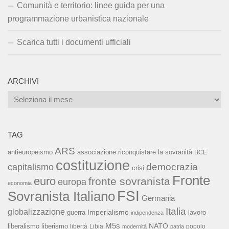
Comunità e territorio: linee guida per una
programmazione urbanistica nazionale
Scarica tutti i documenti ufficiali
ARCHIVI
Archivi
TAG
ARS
associazione riconquistare la sovranità
antieuropeismo
BCE
costituzione
capitalismo
democrazia
crisi
Fronte
euro
fronte sovranista
europa
economia
FSI
Sovranista Italiano
Germania
Italia
globalizzazione
Imperialismo
lavoro
guerra
indipendenza
M5s
NATO
liberalismo
liberismo
libertà
Libia
popolo
modernità
patria