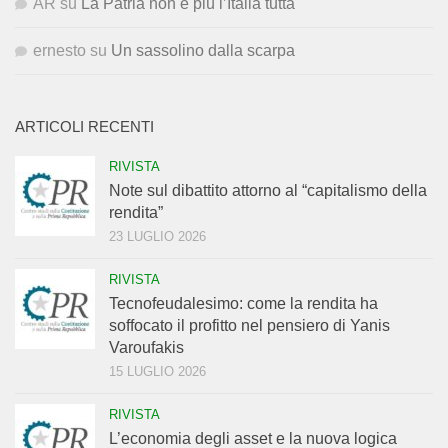
AR
su
La Patria non è più l’Italia tutta
ernesto
su
Un sassolino dalla scarpa
ARTICOLI RECENTI
RIVISTA
Note sul dibattito attorno al “capitalismo della
rendita”
23 LUGLIO 2026
RIVISTA
Tecnofeudalesimo: come la rendita ha
soffocato il profitto nel pensiero di Yanis
Varoufakis
15 LUGLIO 2026
RIVISTA
L’economia degli asset e la nuova logica