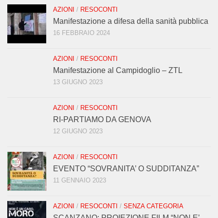
AZIONI
/
RESOCONTI
Manifestazione a difesa della sanità pubblica
16 FEBBRAIO 2024
AZIONI
/
RESOCONTI
Manifestazione al Campidoglio – ZTL
13 GIUGNO 2023
AZIONI
/
RESOCONTI
RI-PARTIAMO DA GENOVA
12 GIUGNO 2023
AZIONI
/
RESOCONTI
EVENTO “SOVRANITA’ O SUDDITANZA”
11 GENNAIO 2023
AZIONI
/
RESOCONTI
/
SENZA CATEGORIA
SCANZANO: PROIEZIONE FILM “NON E’