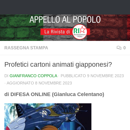
Salta al contenuto
RASSEGNA STAMPA
0
Profetici cartoni animati giapponesi?
DI
GIANFRANCO COPPOLA
· PUBBLICATO
9 NOVEMBRE 2023
· AGGIORNATO
8 NOVEMBRE 2023
di DIFESA ONLINE (Gianluca Celentano)