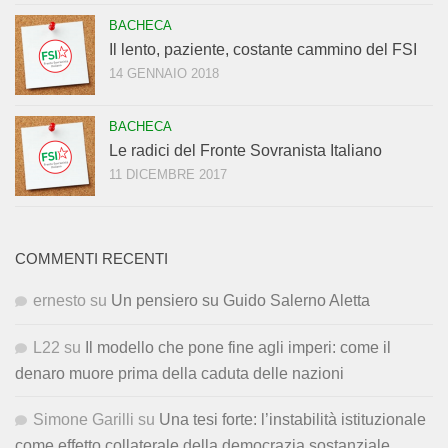
BACHECA
Il lento, paziente, costante cammino del FSI
14 GENNAIO 2018
BACHECA
Le radici del Fronte Sovranista Italiano
11 DICEMBRE 2017
COMMENTI RECENTI
ernesto
su
Un pensiero su Guido Salerno Aletta
L22
su
Il modello che pone fine agli imperi: come il
denaro muore prima della caduta delle nazioni
Simone Garilli
su
Una tesi forte: l’instabilità istituzionale
come effetto collaterale della democrazia sostanziale