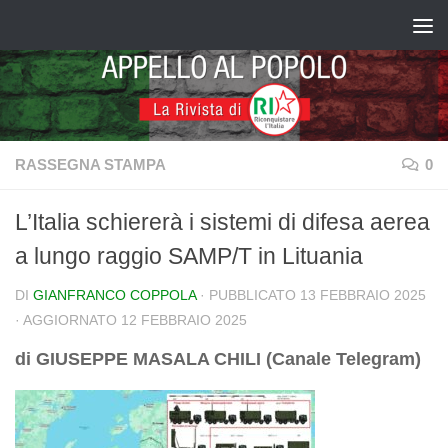
Salta al contenuto
RASSEGNA STAMPA
0
L’Italia schiererà i sistemi di difesa aerea
a lungo raggio SAMP/T in Lituania
DI
GIANFRANCO COPPOLA
· PUBBLICATO
13 FEBBRAIO 2025
· AGGIORNATO
12 FEBBRAIO 2025
di GIUSEPPE MASALA CHILI (Canale Telegram)