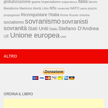
Italia
globalizzazione
Imperialismo
lavoro
guerra
indipendenza
M5s
NATO
liberalismo
liberismo
libertà
Libia
popolo
modernità
patria
Riconquistare l'Italia
sinistra
propaganda
Roma
Russia
sovranismo
sovranisti
socialismo
sovranità
Stefano D'Andrea
Stati Uniti
Stato
Unione europea
UE
usa
ALTRO
ORDINA IL LIBRO