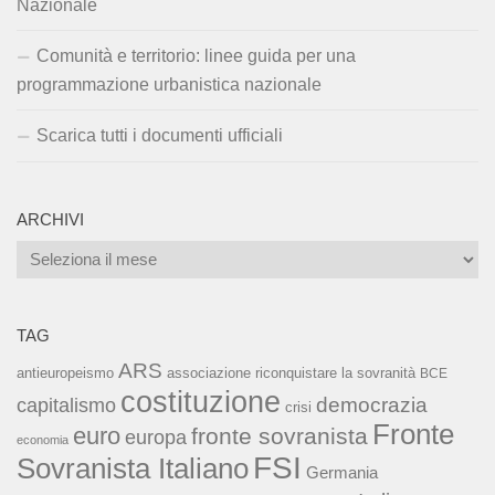
Nazionale
Comunità e territorio: linee guida per una
programmazione urbanistica nazionale
Scarica tutti i documenti ufficiali
ARCHIVI
Archivi
TAG
ARS
associazione riconquistare la sovranità
antieuropeismo
BCE
costituzione
capitalismo
democrazia
crisi
Fronte
euro
fronte sovranista
europa
economia
FSI
Sovranista Italiano
Germania