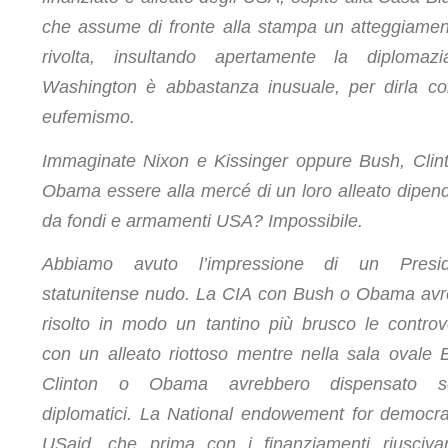
che assume di fronte alla stampa un atteggiamen
rivolta, insultando apertamente la diplomaz
Washington è abbastanza inusuale, per dirla c
eufemismo.
Immaginate Nixon e Kissinger oppure Bush, Clin
Obama essere alla mercé di un loro alleato dipen
da fondi e armamenti USA? Impossibile.
Abbiamo avuto l’impressione di un Presid
statunitense nudo. La CIA con Bush o Obama av
risolto in modo un tantino più brusco le controv
con un alleato riottoso mentre nella sala ovale 
Clinton o Obama avrebbero dispensato sor
diplomatici. La National endowement for democr
USaid, che prima con i finanziamenti riusciv