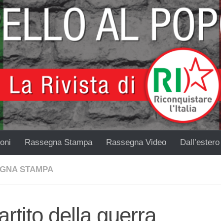
oni
Rassegna Stampa
Rassegna Video
Dall’estero
GNA STAMPA
partito della guerra