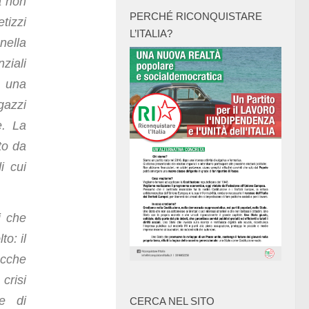
a non
PERCHÉ RICONQUISTARE
izzi
L’ITALIA?
 nella
ziali
, una
agazzi
e. La
to da
i cui
i che
to: il
acche
crisi
 e di
CERCA NEL SITO