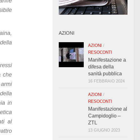
riffe
ibile
aina,
AZIONI
della
AZIONI
/
RESOCONTI
Manifestazione a
ressi
difesa della
sanità pubblica
a che
16 FEBBRAIO 2024
 armi
della
AZIONI
/
RESOCONTI
ia in
Manifestazione al
etica
Campidoglio –
ti al
ZTL
attro
13 GIUGNO 2023