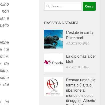
clino
Ricerca
per:
i non
a; il
RASSEGNA STAMPA
uello
L’estate in cui la
Pace morì
rebbe
4 AGOSTO 2026
a cui
mini,
La diplomazia del
bluff
o da
4 AGOSTO 2026
tto.
ssime
Restare umani: la
e dal
forma più alta di
ribellione al
mondo distopico
di oggi (di Alberto
p (ci