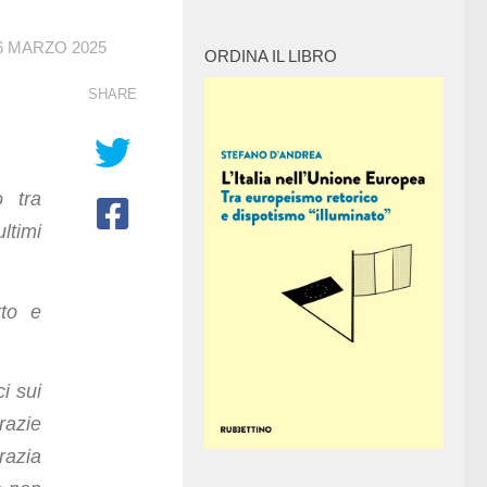
6 MARZO 2025
ORDINA IL LIBRO
SHARE
o tra
ltimi
tto e
i sui
razie
razia