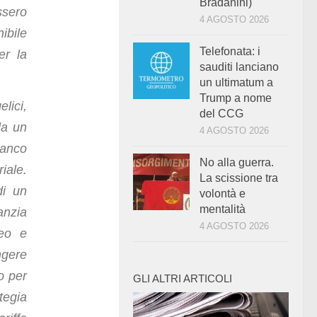
Bradanini)
ssero
4 AGOSTO 2026
ibile
Telefonata: i
er la
sauditi lanciano
un ultimatum a
Trump a nome
lici,
del CCG
da un
4 AGOSTO 2026
ianco
No alla guerra.
iale.
La scissione tra
di un
volontà e
mentalità
anzia
4 AGOSTO 2026
peo e
ngere
o per
GLI ALTRI ARTICOLI
ategia