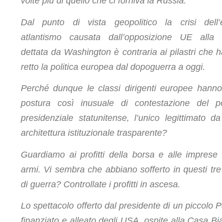
volte più di quello che ci forniva la Russia.
Dal punto di vista geopolitico la crisi dell’
atlantismo causata dall’opposizione UE alla 
dettata da Washington è contraria ai pilastri che 
retto la politica europea dal dopoguerra a oggi.
Perché dunque le classi dirigenti europee hann
postura così inusuale di contestazione del p
presidenziale statunitense, l’unico legittimato d
architettura istituzionale trasparente?
Guardiamo ai profitti della borsa e alle imprese 
armi. Vi sembra che abbiano sofferto in questi tre
di guerra? Controllate i profitti in ascesa.
Lo spettacolo offerto dal presidente di un piccolo 
finanziato e alleato degli USA, ospite alla Casa Bi