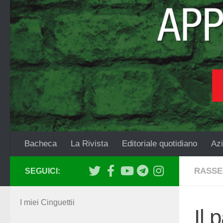
Salta al contenuto
Bacheca
La Rivista
Editoriale quotidiano
Azi
RASSE
SEGUICI:
I miei Cinguettii
Il 