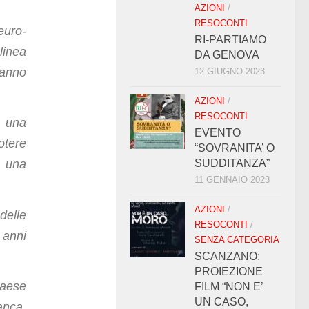
AZIONI
/
RESOCONTI
euro-
RI-PARTIAMO
linea
DA GENOVA
hanno
12 GIUGNO 2023
AZIONI
/
RESOCONTI
o una
EVENTO
otere
“SOVRANITA’ O
a una
SUDDITANZA”
11 GENNAIO 2023
AZIONI
/
delle
RESOCONTI
/
 anni
SENZA CATEGORIA
SCANZANO:
PROIEZIONE
Paese
FILM “NON E’
UN CASO,
anca,