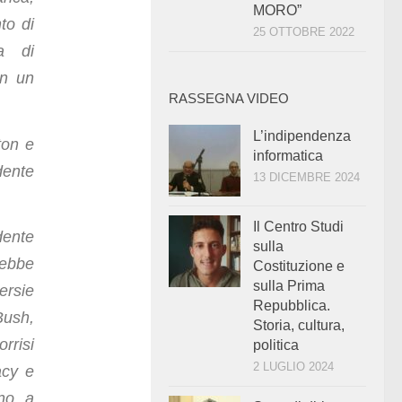
MORO”
to di
25 OTTOBRE 2022
ia di
on un
RASSEGNA VIDEO
L’indipendenza
ton e
informatica
dente
13 DICEMBRE 2024
Il Centro Studi
ente
sulla
rebbe
Costituzione e
sulla Prima
ersie
Repubblica.
Bush,
Storia, cultura,
risi
politica
2 LUGLIO 2024
acy e
ano a