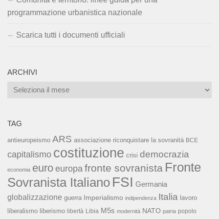
programmazione urbanistica nazionale
Scarica tutti i documenti ufficiali
ARCHIVI
Archivi
TAG
ARS
associazione riconquistare la sovranità
antieuropeismo
BCE
costituzione
capitalismo
democrazia
crisi
Fronte
euro
fronte sovranista
europa
economia
FSI
Sovranista Italiano
Germania
Italia
globalizzazione
Imperialismo
lavoro
guerra
indipendenza
M5s
NATO
liberalismo
liberismo
libertà
Libia
popolo
modernità
patria