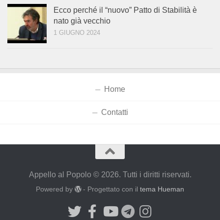
Ecco perché il “nuovo” Patto di Stabilità è
nato già vecchio
1 GIUGNO 2024
Home
Contatti
Appello al Popolo © 2026. Tutti i diritti riservati.
Powered by
- Progettato con il
tema Hueman