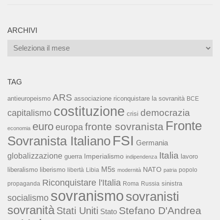
ARCHIVI
Archivi
TAG
ARS
associazione riconquistare la sovranità
antieuropeismo
BCE
costituzione
capitalismo
democrazia
crisi
Fronte
euro
fronte sovranista
europa
economia
FSI
Sovranista Italiano
Germania
Italia
globalizzazione
Imperialismo
lavoro
guerra
indipendenza
M5s
NATO
liberalismo
liberismo
libertà
Libia
popolo
modernità
patria
Riconquistare l'Italia
sinistra
propaganda
Roma
Russia
sovranismo
sovranisti
socialismo
sovranità
Stefano D'Andrea
Stati Uniti
Stato