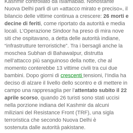
Kashmir controllato da Islamabad. Nonostante
Nuova Delhi parli di un «attacco mirato e preciso», il
bilancio delle vittime continua a crescere:
26 morti e
decine di feriti
, come riportato da autorità e media
locali. L’Operazione Sindoor ha preso di mira nove
siti che ospitavano, a detta delle autorità indiane,
“infrastrutture terroristiche”. Tra i bersagli anche la
moschea Subhan di Bahawalpur, distrutta
nell’attacco più sanguinoso della notte, che al
momento conterebbe 13 vittime civili tra cui due
bambini. Dopo giorni di
crescenti
tensioni, l’India ha
deciso di alzare il livello dello scontro e di mettere in
campo una rappresaglia per l’
attentato subito il 22
aprile scorso
, quando 26 turisti sono stati uccisi
nella porzione indiana del Kashmir da alcuni
miliziani del Resistance Front (TRF), una sigla
terroristica che secondo Nuova Delhi è
sostenuta dalle autorità pakistane.