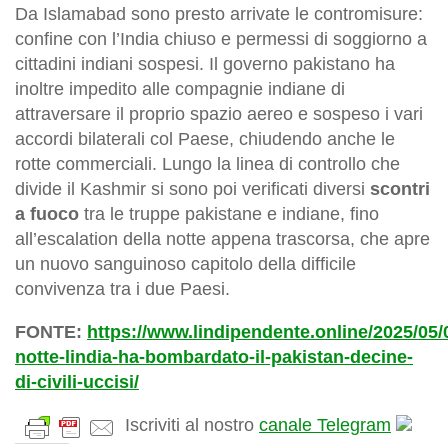
Da Islamabad sono presto arrivate le contromisure:
confine con l’India chiuso e permessi di soggiorno a
cittadini indiani sospesi. Il governo pakistano ha
inoltre impedito alle compagnie indiane di
attraversare il proprio spazio aereo e sospeso i vari
accordi bilaterali col Paese, chiudendo anche le
rotte commerciali. Lungo la linea di controllo che
divide il Kashmir si sono poi verificati diversi
scontri
a fuoco
tra le truppe pakistane e indiane, fino
all’escalation della notte appena trascorsa, che apre
un nuovo sanguinoso capitolo della difficile
convivenza tra i due Paesi.
FONTE:
https://www.lindipendente.online/2025/05/0
notte-lindia-ha-bombardato-il-pakistan-decine-
di-civili-uccisi/
Iscriviti al nostro
canale Telegram