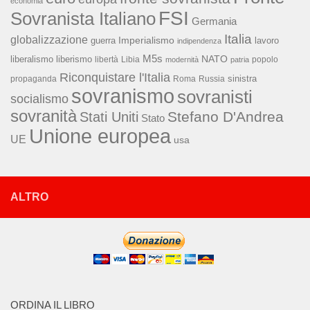
economia
FSI
Sovranista Italiano
Germania
Italia
globalizzazione
Imperialismo
lavoro
guerra
indipendenza
M5s
NATO
liberalismo
liberismo
libertà
Libia
popolo
modernità
patria
Riconquistare l'Italia
sinistra
propaganda
Roma
Russia
sovranismo
sovranisti
socialismo
sovranità
Stefano D'Andrea
Stati Uniti
Stato
Unione europea
UE
usa
ALTRO
ORDINA IL LIBRO