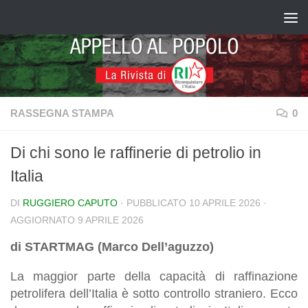
Salta al contenuto
RASSEGNA STAMPA
0
Di chi sono le raffinerie di petrolio in
Italia
DI
RUGGIERO CAPUTO
· PUBBLICATO
10 APRILE 2026
·
AGGIORNATO
9 APRILE 2026
di STARTMAG (Marco Dell’aguzzo)
La maggior parte della capacità di raffinazione
petrolifera dell’Italia è sotto controllo straniero. Ecco