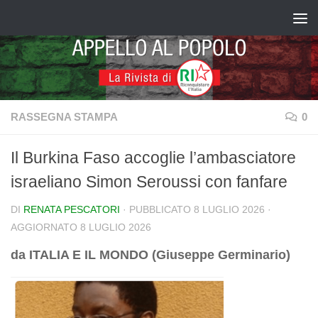
Salta al contenuto
RASSEGNA STAMPA
0
Il Burkina Faso accoglie l’ambasciatore
israeliano Simon Seroussi con fanfare
DI
RENATA PESCATORI
· PUBBLICATO
8 LUGLIO 2026
·
AGGIORNATO
8 LUGLIO 2026
da ITALIA E IL MONDO (Giuseppe Germinario)