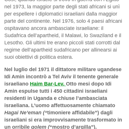
nel 1973, la maggior parte degli stati africani si unì
per espellere i diplomatici israeliani dalla maggior
parte del continente. Nel 1976, solo 4 paesi africani
ospitavano ancora ambasciate israeliane: il
Sudafrica dell’apartheid, il Malawi, lo Swaziland e il
Lesotho. Gli ultimi tre erano piccoli stati corrotti dal
regime dell’apartheid sudafricano per allinearsi ai
suoi obiettivi di politica estera.
Nel luglio del 1971 il dittatore militare ugandese
Idi Amin incontrò a Tel Aviv il tenente generale
israeliano
Haim Bar-Lev.
Otto mesi dopo Idi
Amin espulse tutti i 450 cittadini israeliani
residenti in Uganda e chiuse l’ambasciata
israeliana. L’uomo affettuosamente chiamato
Hagai Ne’eman (“
timoniere affidabile”) dagli
israeliani si era improvvisamente trasformato in
un orribile
golem (
“mostro d’argilla”).