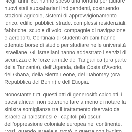
Negli anni ’60, hanno speso una fortuna per aiutare i
nuovi stati subsahariani indipendenti, costruendo
stazioni agricole, sistemi di approvvigionamento
idrico, edifici pubblici, strade, complessi residenziali,
fabbriche, scuole di volo, compagnie di navigazione
e aeroporti. Centinaia di studenti africani hanno
ottenuto borse di studio per studiare nelle università
israeliane. Gli israeliani hanno addestrato i servizi di
sicurezza e le forze armate del Tanganica (ora parte
della Tanzania), dell’Uganda, della Costa d’Avorio,
del Ghana, della Sierra Leone, del Dahomey (ora
Repubblica del Benin) e dell’Etiopia.
Nonostante tutti questi atti di generosità calcolati, i
paesi africani non poterono fare a meno di notare la
sinistra somiglianza tra il trattamento riservato da
Israele ai palestinesi e i capitoli più oscuri
dell’oppressione coloniale europea nel continente.
Così, quando Israele si trovò in guerra con l’Egitto