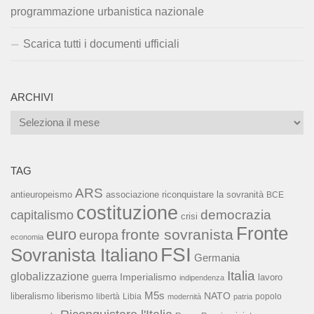
programmazione urbanistica nazionale
Scarica tutti i documenti ufficiali
ARCHIVI
Archivi
TAG
ARS
associazione riconquistare la sovranità
antieuropeismo
BCE
costituzione
capitalismo
democrazia
crisi
Fronte
euro
fronte sovranista
europa
economia
FSI
Sovranista Italiano
Germania
Italia
globalizzazione
Imperialismo
lavoro
guerra
indipendenza
M5s
NATO
liberalismo
liberismo
libertà
Libia
popolo
modernità
patria