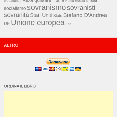
Riconquistare l'Italia
sinistra
propaganda
Roma
Russia
sovranismo
sovranisti
socialismo
sovranità
Stefano D'Andrea
Stati Uniti
Stato
Unione europea
UE
usa
ALTRO
ORDINA IL LIBRO