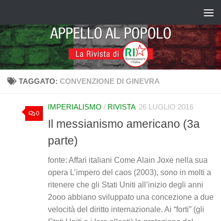
Salta al contenuto
TAGGATO:
CONVENZIONE DI GINEVRA
IMPERIALISMO
/
RIVISTA
26 LUGLIO 2016
0
Il messianismo americano (3a
parte)
fonte: Affari italiani Come Alain Joxe nella sua
opera L’impero del caos (2003), sono in molti a
ritenere che gli Stati Uniti all’inizio degli anni
2ooo abbiano sviluppato una concezione a due
velocità del diritto internazionale. Ai “forti” (gli