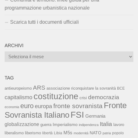
programmazione urbanistica nazionale
Scarica tutti i documenti ufficiali
ARCHIVI
Archivi
TAG
ARS
associazione riconquistare la sovranità
antieuropeismo
BCE
costituzione
capitalismo
democrazia
crisi
Fronte
euro
fronte sovranista
europa
economia
FSI
Sovranista Italiano
Germania
Italia
globalizzazione
Imperialismo
lavoro
guerra
indipendenza
M5s
NATO
liberalismo
liberismo
libertà
Libia
popolo
modernità
patria