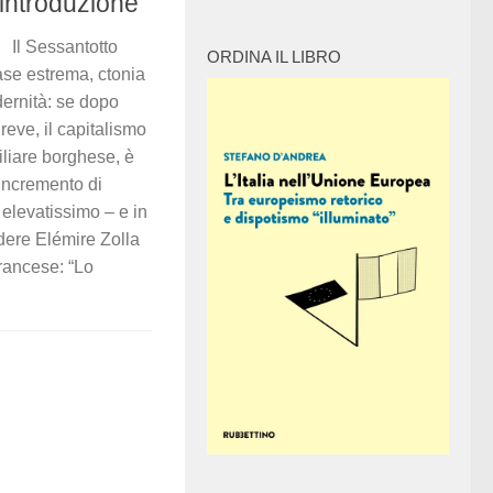
introduzione
Il Sessantotto
ORDINA IL LIBRO
ase estrema, ctonia
dernità: se dopo
eve, il capitalismo
iliare borghese, è
 incremento di
elevatissimo – e in
dere Elémire Zolla
rancese: “Lo