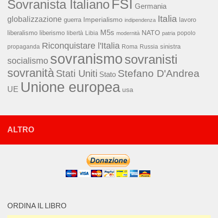
FSI
Sovranista Italiano
Germania
Italia
globalizzazione
Imperialismo
lavoro
guerra
indipendenza
M5s
NATO
liberalismo
liberismo
libertà
Libia
popolo
modernità
patria
Riconquistare l'Italia
sinistra
propaganda
Roma
Russia
sovranismo
sovranisti
socialismo
sovranità
Stefano D'Andrea
Stati Uniti
Stato
Unione europea
UE
usa
ALTRO
ORDINA IL LIBRO