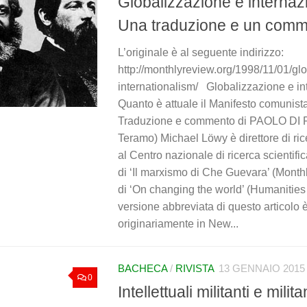
Globalizzazione e internaz
Una traduzione e un com
L’originale è al seguente indirizzo:
http://monthlyreview.org/1998/11/01/glo
internationalism/ Globalizzazione e i
Quanto è attuale il Manifesto comunis
Traduzione e commento di PAOLO DI 
Teramo) Michael Löwy è direttore di ric
al Centro nazionale di ricerca scientific
di ‘Il marxismo di Che Guevara’ (Month
di ‘On changing the world’ (Humanities
versione abbreviata di questo articolo 
originariamente in New...
BACHECA
/
RIVISTA
13 GENNAIO 2015
0
Intellettuali militanti e militan