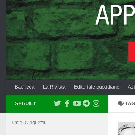
Salta al contenuto
Bacheca
La Rivista
Editoriale quotidiano
Azi
TA
SEGUICI:
I miei Cinguettii