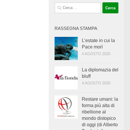
Ricerca
per:
RASSEGNA STAMPA
L’estate in cui la
Pace morì
4 AGOSTO 2026
La diplomazia del
bluff
4 AGOSTO 2026
Restare umani: la
forma più alta di
ribellione al
mondo distopico
di oggi (di Alberto