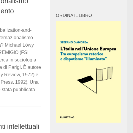
ionalismo.
mento
ORDINA IL LIBRO
balization-and-
nternazionalismo
ta? Michael Löwy
REMIGIO (FSI
erca in sociologia
a di Parigi. È autore
ly Review, 1972) e
 Press. 1992). Una
è stata pubblicata
ti intellettuali