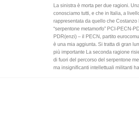
La sinistra è morta per due ragioni. U
conosciamo tutti, e che in Italia, a livello
rappresentata da quello che Costanzo P
“serpentone metamorfo” PCI-PECN-P
PDR(enzi) – il PECN, partito eurocomu
è una mia aggiunta. Si tratta di gran lu
più importante La seconda ragione risie
di fuori del percorso del serpentone m
ma insignificanti intellettuali militanti h