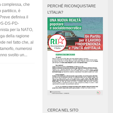
na complessa, che
PERCHÉ RICONQUISTARE
 partitico, è
L’ITALIA?
reve definiva il
DS-DS-PD-
nista per la NATO,
nga della ragione
de nel fatto che, al
etamorfo, numerosi
anno svolto un...
CERCA NEL SITO